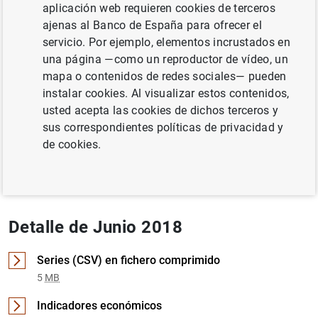
aplicación web requieren cookies de terceros
SITUACIÓN ECONÓMICA
TIPOS DE INTERÉS
ajenas al Banco de España para ofrecer el
servicio. Por ejemplo, elementos incrustados en
BALANZA DE PAGOS, PII, DEUDA EXTERNA
una página —como un reproductor de vídeo, un
mapa o contenidos de redes sociales— pueden
Documento completo
instalar cookies. Al visualizar estos contenidos,
usted acepta las cookies de dichos terceros y
sus correspondientes políticas de privacidad y
Junio 2018 (4
MB
)
de cookies.
Detalle de Junio 2018
Series (CSV) en fichero comprimido
5
MB
Indicadores económicos