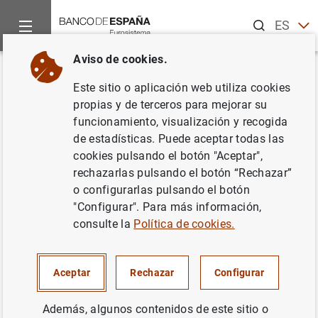
Buscar
ES
EN
Aviso de cookies.
Inicio
Publicaciones
Información estadística
Boletín Esta
Volver
Este sitio o aplicación web utiliza cookies
Junio 2018
propias y de terceros para mejorar su
funcionamiento, visualización y recogida
09/07/2018
de estadísticas. Puede aceptar todas las
cookies pulsando el botón "Aceptar",
rechazarlas pulsando el botón “Rechazar”
o configurarlas pulsando el botón
"Configurar". Para más información,
Serie: Boletín Estadístico.
consulte la
Política de cookies.
Autor: Banco de España
Aceptar
Rechazar
Configurar
INFORMACIÓN ESTADÍSTICA Y BASES DE
DATOS
Además, algunos contenidos de este sitio o