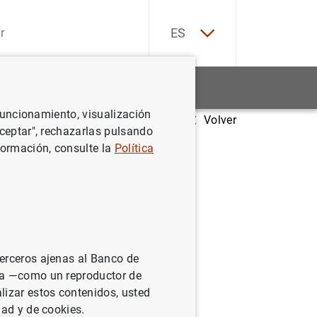
EN
ES
Estadísticas
Noticias y eventos
 funcionamiento, visualización
Volver
Aceptar", rechazarlas pulsando
formación, consulte la
Política
terceros ajenas al Banco de
ina —como un reproductor de
lizar estos contenidos, usted
dad y de cookies.