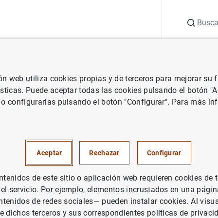
Buscar
uación
Punto de Información
Publicaciones
ión web utiliza cookies propias y de terceros para mejorar su
Boletín Estadístico
Julio 2022
ísticas. Puede aceptar todas las cookies pulsando el botón "
 o configurarlas pulsando el botón "Configurar". Para más in
2
Aceptar
Rechazar
Configurar
enidos de este sitio o aplicación web requieren cookies de 
rie: Boletín Estadístico.
 el servicio. Por ejemplo, elementos incrustados en una pág
tenidos de redes sociales— pueden instalar cookies. Al visua
tor: Banco de España
e dichos terceros y sus correspondientes políticas de privaci