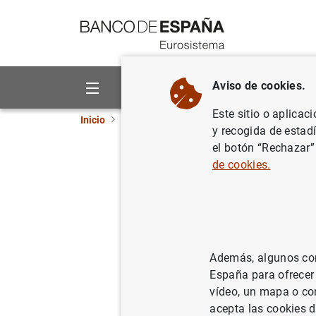
Ir a contenido
Aviso de cookies.
Sobre el Banco
Áreas de act
Este sitio o aplicac
Inicio
Publicaciones
Información estadística
y recogida de estad
el botón “Rechazar”
Julio 202
de cookies.
09/08/2022
Además, algunos cont
Se
España para ofrecer
vídeo, un mapa o con
Au
acepta las cookies d