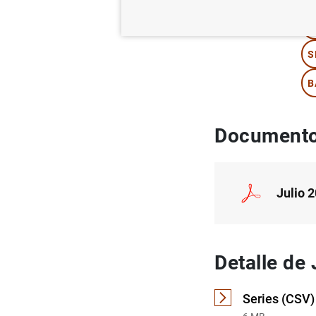
I
S
B
Documento
Julio 
Detalle de
Series (CSV)