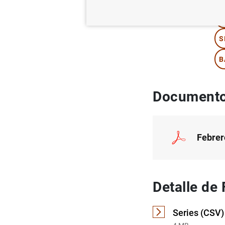
I
S
B
Documento
Febrer
Detalle de
Series (CSV)