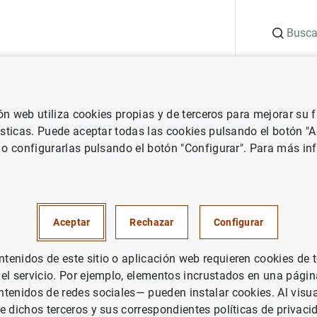
Buscar
uación
Punto de Información
Publicaciones
ión web utiliza cookies propias y de terceros para mejorar su
Boletín Estadístico
Febrero 2014
ísticas. Puede aceptar todas las cookies pulsando el botón "
 o configurarlas pulsando el botón "Configurar". Para más in
2014
Aceptar
Rechazar
Configurar
enidos de este sitio o aplicación web requieren cookies de 
rie: Boletín Estadístico.
 el servicio. Por ejemplo, elementos incrustados en una pág
tenidos de redes sociales— pueden instalar cookies. Al visua
tor: Banco de España
e dichos terceros y sus correspondientes políticas de privaci