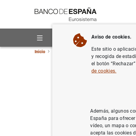
Ir a contenido
Aviso de cookies.
Sobre el Banco
Áreas de act
Este sitio o aplicac
Inicio
Publicaciones
Información estadística
y recogida de estad
el botón “Rechazar”
Febrero 
de cookies.
07/03/2014
Además, algunos cont
Se
España para ofrecer
vídeo, un mapa o con
Au
acepta las cookies d