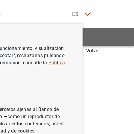
EN
ES
Estadísticas
Noticias y eventos
 funcionamiento, visualización
Volver
Aceptar", rechazarlas pulsando
formación, consulte la
Política
terceros ajenas al Banco de
ina —como un reproductor de
lizar estos contenidos, usted
dad y de cookies.