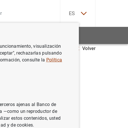
EN
ES
Estadísticas
Noticias y eventos
 funcionamiento, visualización
Volver
Aceptar", rechazarlas pulsando
formación, consulte la
Política
terceros ajenas al Banco de
ina —como un reproductor de
lizar estos contenidos, usted
dad y de cookies.