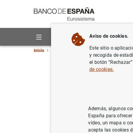
Ir a contenido
Aviso de cookies.
Sobre el Banco
Áreas de act
Este sitio o aplicac
Inicio
Publicaciones
Información estadística
y recogida de estad
el botón “Rechazar”
Diciembr
de cookies.
09/01/2023
Además, algunos cont
Se
España para ofrecer
vídeo, un mapa o con
Au
acepta las cookies d