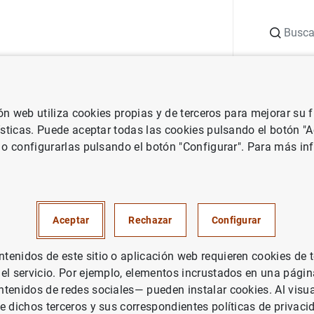
Buscar
uación
Punto de Información
Publicaciones
ión web utiliza cookies propias y de terceros para mejorar su
Boletín Estadístico
Diciembre 2022
ísticas. Puede aceptar todas las cookies pulsando el botón "
 o configurarlas pulsando el botón "Configurar". Para más in
e 2022
Aceptar
Rechazar
Configurar
enidos de este sitio o aplicación web requieren cookies de 
rie: Boletín Estadístico.
 el servicio. Por ejemplo, elementos incrustados en una pág
tenidos de redes sociales— pueden instalar cookies. Al visua
tor: Banco de España
e dichos terceros y sus correspondientes políticas de privaci