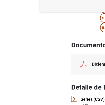
I
S
B
Documento
Diciem
Detalle de
Series (CSV)