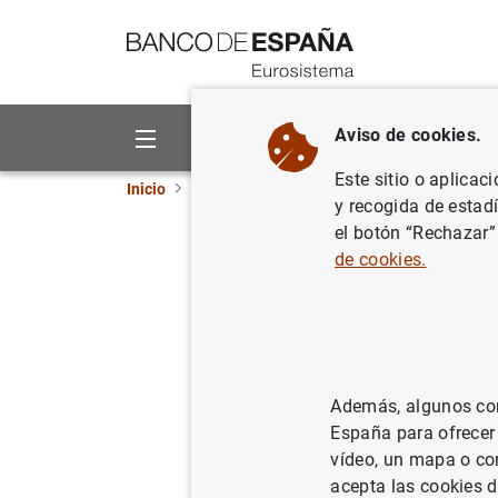
Ir a contenido
Aviso de cookies.
Sobre el Banco
Áreas de act
Este sitio o aplicac
Inicio
Publicaciones
Estabilidad financiera y
y recogida de estad
el botón “Rechazar”
Informe d
de cookies.
10/05/2007
Además, algunos cont
Se
España para ofrecer
vídeo, un mapa o con
Au
acepta las cookies d