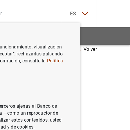
EN
ES
Estadísticas
Noticias y eventos
 funcionamiento, visualización
Volver
orme de Estabilidad Financiera. Mayo 2007
Aceptar", rechazarlas pulsando
formación, consulte la
Política
o 2007
terceros ajenas al Banco de
ina —como un reproductor de
lizar estos contenidos, usted
dad y de cookies.