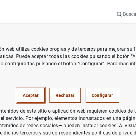
Buscar
uación
Punto de Información
Publicaciones
ión web utiliza cookies propias y de terceros para mejorar su
 política macroprudencial
Informe de Estabilidad Financiera
Inf
ísticas. Puede aceptar todas las cookies pulsando el botón "
 o configurarlas pulsando el botón "Configurar". Para más in
e Estabilidad Financiera. May
Aceptar
Rechazar
Configurar
enidos de este sitio o aplicación web requieren cookies de 
rie: Informe de Estabilidad Financiera.
 el servicio. Por ejemplo, elementos incrustados en una pág
tenidos de redes sociales— pueden instalar cookies. Al visua
tor: Banco de España
e dichos terceros y sus correspondientes políticas de privaci