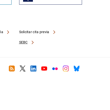
aña
Solicitar cita previa
SEBC
RSS
Twitter
Linkedin
Youtube
Flickr
Instagram
Bluesky