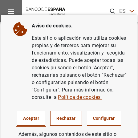
Buscar
ES
EN
Aviso de cookies.
Inicio
Publicaciones
Estabilidad financiera y política macrop
Volver
Este sitio o aplicación web utiliza cookies
Informe de Estabilidad
propias y de terceros para mejorar su
funcionamiento, visualización y recogida
Financiera. Mayo 2003
de estadísticas. Puede aceptar todas las
cookies pulsando el botón "Aceptar",
31/05/2003
rechazarlas pulsando el botón “Rechazar”
o configurarlas pulsando el botón
"Configurar". Para más información,
consulte la
Política de cookies.
Serie: Informe de Estabilidad Financiera.
Autor: Banco de España
Aceptar
Rechazar
Configurar
Además, algunos contenidos de este sitio o
INSTITUCIONES FINANCIERAS, BANCOS