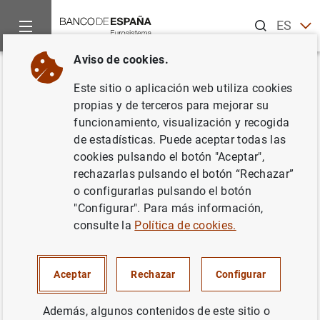
Buscar
ES
EN
Aviso de cookies.
Inicio
Publicaciones
Estabilidad financiera y política macrop
Volver
Este sitio o aplicación web utiliza cookies
Informe de Estabilidad
propias y de terceros para mejorar su
funcionamiento, visualización y recogida
Financiera. Marzo 2010
de estadísticas. Puede aceptar todas las
cookies pulsando el botón "Aceptar",
26/03/2010
rechazarlas pulsando el botón “Rechazar”
o configurarlas pulsando el botón
"Configurar". Para más información,
consulte la
Política de cookies.
Serie: Informe de Estabilidad Financiera.
Autor: Banco de España
Aceptar
Rechazar
Configurar
Además, algunos contenidos de este sitio o
INSTITUCIONES FINANCIERAS, BANCOS