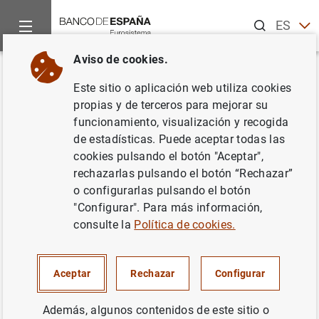
Buscar
ES
EN
Aviso de cookies.
Inicio
Publicaciones
Análisis económico e investigación
B
Volver
Este sitio o aplicación web utiliza cookies
Primer trimestre de 2019
propias y de terceros para mejorar su
funcionamiento, visualización y recogida
24/06/2019
de estadísticas. Puede aceptar todas las
cookies pulsando el botón "Aceptar",
rechazarlas pulsando el botón “Rechazar”
o configurarlas pulsando el botón
"Configurar". Para más información,
Serie: Informes trimestrales de la Central
consulte la
Política de cookies.
de Balances.
Autor: Banco de España
Aceptar
Rechazar
Configurar
Además, algunos contenidos de este sitio o