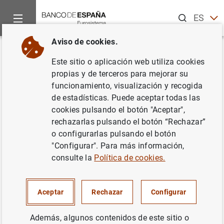
Buscar
ES
EN
Aviso de cookies.
Inicio
Publicaciones
Análisis económico e investigación
B
Volver
Este sitio o aplicación web utiliza cookies
Cuarto trimestre de 2020
propias y de terceros para mejorar su
funcionamiento, visualización y recogida
05/04/2021
de estadísticas. Puede aceptar todas las
cookies pulsando el botón "Aceptar",
rechazarlas pulsando el botón “Rechazar”
o configurarlas pulsando el botón
"Configurar". Para más información,
Serie: Informes trimestrales de la Central
consulte la
Política de cookies.
de Balances.
Autor: Banco de España
Aceptar
Rechazar
Configurar
Además, algunos contenidos de este sitio o