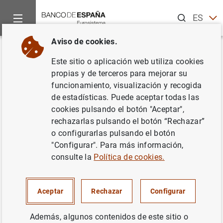
Buscar
ES
EN
Aviso de cookies.
Inicio
Publicaciones
Análisis económico e investigación
B
Volver
Este sitio o aplicación web utiliza cookies
Cuarto trimestre de 2014
propias y de terceros para mejorar su
funcionamiento, visualización y recogida
26/03/2015
de estadísticas. Puede aceptar todas las
cookies pulsando el botón "Aceptar",
rechazarlas pulsando el botón “Rechazar”
o configurarlas pulsando el botón
"Configurar". Para más información,
Serie: Informes trimestrales de la Central
consulte la
Política de cookies.
de Balances.
Autor: Banco de España
Aceptar
Rechazar
Configurar
Además, algunos contenidos de este sitio o