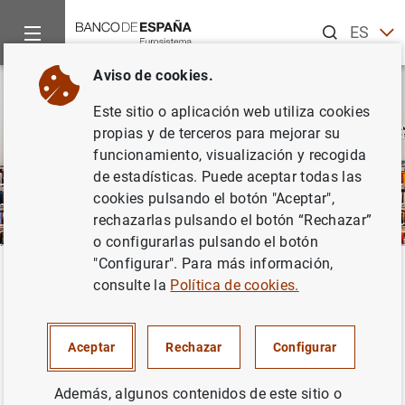
Buscar
ES
EN
Aviso de cookies.
Este sitio o aplicación web utiliza cookies
propias y de terceros para mejorar su
funcionamiento, visualización y recogida
de estadísticas. Puede aceptar todas las
cookies pulsando el botón "Aceptar",
rechazarlas pulsando el botón “Rechazar”
o configurarlas pulsando el botón
"Configurar". Para más información,
Inicio
Publicaciones
Análisis económico e investigación
I
Volver
consulte la
Política de cookies.
Informe de economía
latinoamericana
Aceptar
Rechazar
Configurar
Además, algunos contenidos de este sitio o