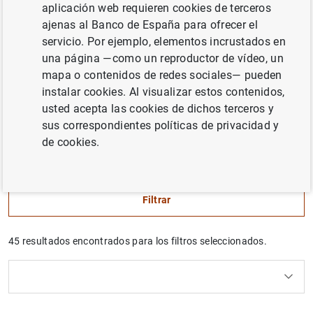
aplicación web requieren cookies de terceros
El “Informe de Economía Latinoamericana” es una
ajenas al Banco de España para ofrecer el
publicación semestral del Banco de España que tiene
servicio. Por ejemplo, elementos incrustados en
como objetivo analizar los desarrollos macrofinancieros
una página —como un reproductor de vídeo, un
en las economías de la región, con particular atención a
mapa o contenidos de redes sociales— pueden
las perspectivas, vulnerabilidades y espacio de las
instalar cookies. Al visualizar estos contenidos,
políticas económicas.
usted acepta las cookies de dichos terceros y
sus correspondientes políticas de privacidad y
Puede conocer más detalles en nuestra sección
“Enfoque
de cookies.
en América Latina”
Filtrar
45 resultados encontrados para los filtros seleccionados.
Uso del calendario: utiliza los cursores para desplazar
Uso del calendario: utiliza los cursores para desplazar
¿Qué buscas?
Tema
Autor
Desde
Hasta