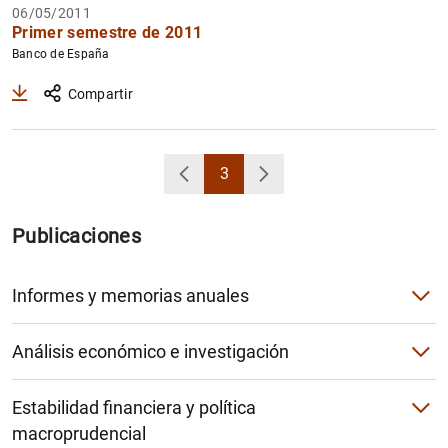
06/05/2011
Primer semestre de 2011
Banco de España
Compartir
3
Volver
Página
Siguiente
Publicaciones
Informes y memorias anuales
Informe Anual
Análisis económico e investigación
Informe Institucional
Boletín Económico
Estabilidad financiera y política
Cuentas Anuales
Proyecciones macroeconómicas e informe trimestral de la
macroprudencial
Informe de Estabilidad Financiera