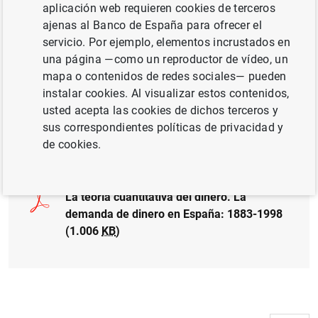
aplicación web requieren cookies de terceros
ajenas al Banco de España para ofrecer el
TIPOS DE CAMBIO
servicio. Por ejemplo, elementos incrustados en
una página —como un reproductor de vídeo, un
POLÍTICA MONETARIA
BANCO DE ESPAÑA
mapa o contenidos de redes sociales— pueden
instalar cookies. Al visualizar estos contenidos,
MICROECONOMETRÍA Y MICRODATOS
usted acepta las cookies de dichos terceros y
sus correspondientes políticas de privacidad y
Documento completo
de cookies.
La teoría cuantitativa del dinero. La
demanda de dinero en España: 1883-1998
(1.006
KB
)