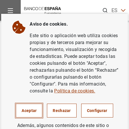
Buscar
ES
EN
Aviso de cookies.
Inicio
Publicaciones
Análisis económico e investigación
H
Volver
Este sitio o aplicación web utiliza cookies
La teoría cuantitativa del dinero.
propias y de terceros para mejorar su
funcionamiento, visualización y recogida
La demanda de dinero en
de estadísticas. Puede aceptar todas las
España: 1883-1998
cookies pulsando el botón "Aceptar",
rechazarlas pulsando el botón “Rechazar”
25/11/2016
o configurarlas pulsando el botón
"Configurar". Para más información,
consulte la
Política de cookies.
Serie: Historia económica. 72.
Aceptar
Rechazar
Configurar
Autor: Carme Riera i Prunera y Yolanda
Además, algunos contenidos de este sitio o
Blasco-Martel