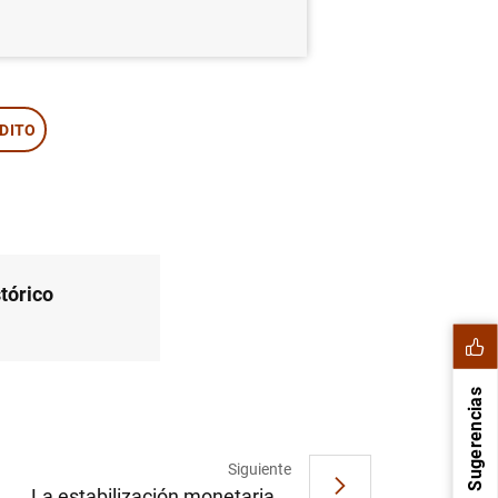
DITO
tórico
Sugerencias
Siguiente
La estabilización monetaria...