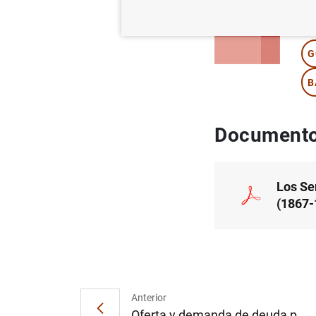
Au
G
B
Documento
Los Se
(1867-
Anterior
Oferta y demanda de deuda p...