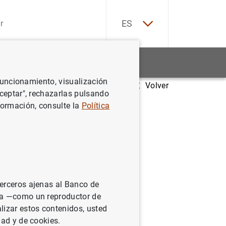
EN
ES
Estadísticas
Noticias y eventos
 funcionamiento, visualización
Volver
Banco de España: su origen histórico (1867-1896)
Aceptar", rechazarlas pulsando
formación, consulte la
Política
de
)
terceros ajenas al Banco de
ina —como un reproductor de
lizar estos contenidos, usted
dad y de cookies.