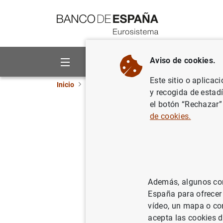
Ir a contenido
Aviso de cookies.
Sobre el Banco
Áreas de act
Este sitio o aplicac
Inicio
Publicaciones
Análisis económico e in
y recogida de estad
el botón “Rechazar”
Los Servi
de cookies.
España: s
21/07/2009
Además, algunos cont
España para ofrecer
vídeo, un mapa o con
Se
acepta las cookies d