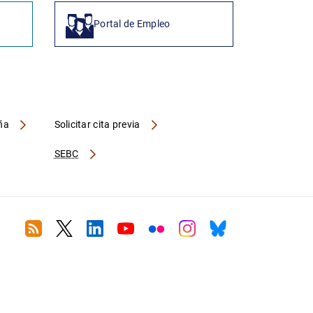
Portal de Empleo
aña
Solicitar cita previa
SEBC
RSS
Twitter
Linkedin
Youtube
Flickr
Instagram
Bluesky