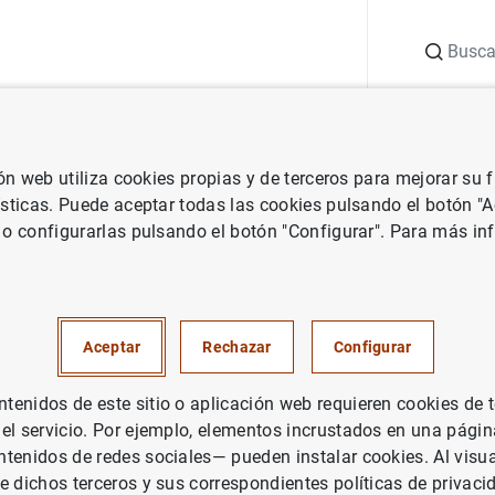
Buscar
uación
Punto de Información
Publicaciones
ión web utiliza cookies propias y de terceros para mejorar su
vestigación
Historia económica
Los Servicios de Inspección del 
ísticas. Puede aceptar todas las cookies pulsando el botón "
 o configurarlas pulsando el botón "Configurar". Para más in
cios de Inspección del Banco 
u origen histórico (1867-1896
Aceptar
Rechazar
Configurar
enidos de este sitio o aplicación web requieren cookies de 
 el servicio. Por ejemplo, elementos incrustados en una pág
tenidos de redes sociales— pueden instalar cookies. Al visua
rie: Historia económica. 53.
e dichos terceros y sus correspondientes políticas de privaci