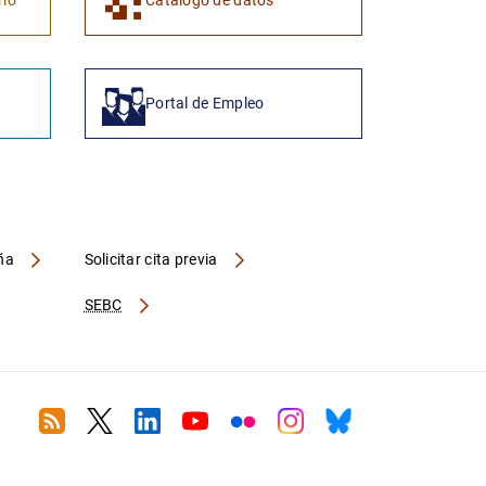
rio
Catálogo de datos
Portal de Empleo
aña
Solicitar cita previa
SEBC
RSS
Twitter
Linkedin
Youtube
Flickr
Instagram
Bluesky