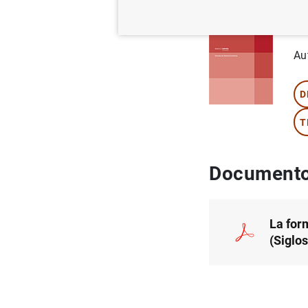
Se
Au
D
T
Documento
La for
(Siglos