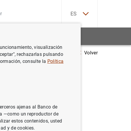
EN
ES
Estadísticas
Noticias y eventos
 funcionamiento, visualización
Volver
s centrales en España y América Latina (Siglos XIX y XX). Vol I: España 
Aceptar", rechazarlas pulsando
formación, consulte la
Política
en España
I: España
terceros ajenas al Banco de
ina —como un reproductor de
lizar estos contenidos, usted
dad y de cookies.