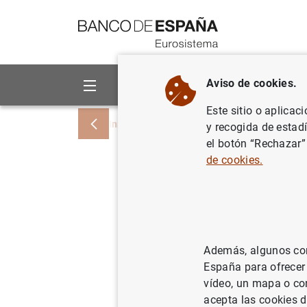
Ir a contenido
Aviso de cookies.
Sobre el Banco
Áreas de act
Este sitio o aplicac
Inicio
Publicaciones
Análisis económi
y recogida de estad
el botón “Rechazar”
de cookies.
La formac
y América
y México
Además, algunos cont
España para ofrecer
vídeo, un mapa o con
30/01/2009
acepta las cookies d