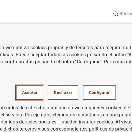
Buscar
uación
Punto de Información
Publicaciones
ión web utiliza cookies propias y de terceros para mejorar su
co e investigación
Historia económica
La formación de los banco
ísticas. Puede aceptar todas las cookies pulsando el botón "
 o configurarlas pulsando el botón "Configurar". Para más in
ión de los bancos centrales 
 Latina (Siglos XIX y XX). Vol 
Aceptar
Rechazar
Configurar
enidos de este sitio o aplicación web requieren cookies de 
 el servicio. Por ejemplo, elementos incrustados en una pág
tenidos de redes sociales— pueden instalar cookies. Al visua
e dichos terceros y sus correspondientes políticas de privaci