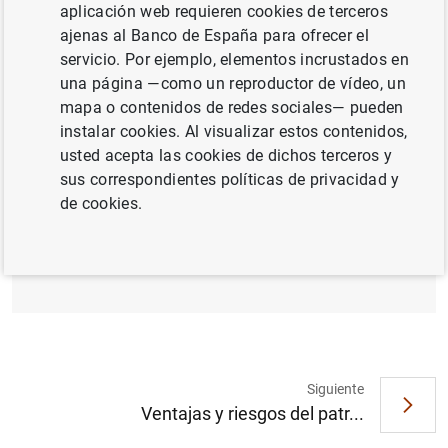
aplicación web requieren cookies de terceros
COMERCIO INTERNACIONAL
ajenas al Banco de España para ofrecer el
servicio. Por ejemplo, elementos incrustados en
SITUACIÓN ECONÓMICA
COMPETITIVIDAD
una página —como un reproductor de vídeo, un
mapa o contenidos de redes sociales— pueden
instalar cookies. Al visualizar estos contenidos,
Documento completo
usted acepta las cookies de dichos terceros y
sus correspondientes políticas de privacidad y
de cookies.
Compañías privilegiadas de comercio con
América y cambio político (1706-1765) (920
KB
)
Siguiente
Sugerencia
Ventajas y riesgos del patr...