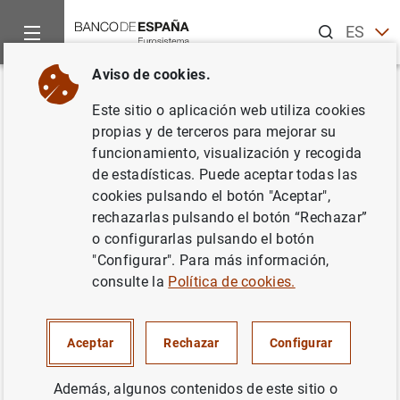
Buscar
ES
EN
Aviso de cookies.
Inicio
Publicaciones
Análisis económico e investigación
H
Volver
Este sitio o aplicación web utiliza cookies
Compañías privilegiadas de
propias y de terceros para mejorar su
funcionamiento, visualización y recogida
comercio con América y cambio
de estadísticas. Puede aceptar todas las
político (1706-1765)
cookies pulsando el botón "Aceptar",
rechazarlas pulsando el botón “Rechazar”
30/01/2009
o configurarlas pulsando el botón
"Configurar". Para más información,
consulte la
Política de cookies.
Serie: Historia económica. 46.
Aceptar
Rechazar
Configurar
Autor: Margarita Eva Rodríguez García
Además, algunos contenidos de este sitio o