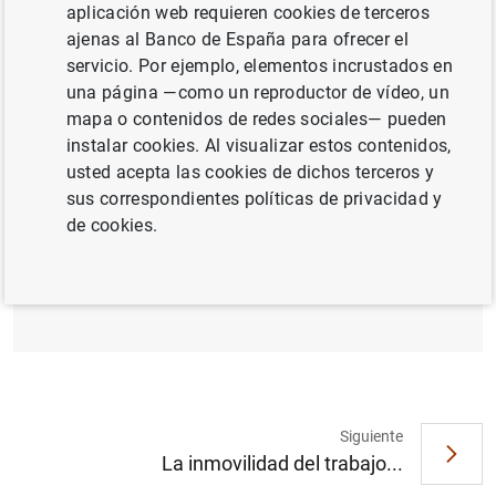
aplicación web requieren cookies de terceros
TIPOS DE CAMBIO
ajenas al Banco de España para ofrecer el
MÉTODOS CUANTITATIVOS
servicio. Por ejemplo, elementos incrustados en
una página —como un reproductor de vídeo, un
PRECIOS Y MÁRGENES
INFLACIÓN
mapa o contenidos de redes sociales— pueden
instalar cookies. Al visualizar estos contenidos,
usted acepta las cookies de dichos terceros y
Documento completo
sus correspondientes políticas de privacidad y
de cookies.
When may peseta depreciations fuel
inflation?
(1
MB
)
Siguiente
Sugerencia
La inmovilidad del trabajo...