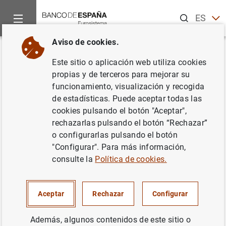
Buscar
ES
EN
Aviso de cookies.
Inicio
Publicaciones
Análisis económico e investigación
D
Volver
Este sitio o aplicación web utiliza cookies
When may peseta depreciations
propias y de terceros para mejorar su
funcionamiento, visualización y recogida
fuel inflation?
de estadísticas. Puede aceptar todas las
cookies pulsando el botón "Aceptar",
18/09/1997
rechazarlas pulsando el botón “Rechazar”
o configurarlas pulsando el botón
"Configurar". Para más información,
consulte la
Política de cookies.
Serie: Documentos de Trabajo. 9719.
Autor:
Enrique Alberola
, Juan Ayuso y David
Aceptar
Rechazar
Configurar
López-Salido
Además, algunos contenidos de este sitio o