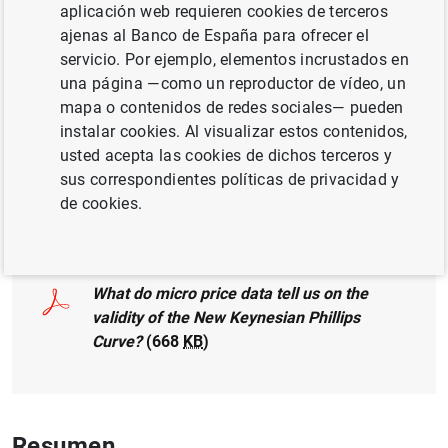
aplicación web requieren cookies de terceros
SOCIEDADES NO FINANCIERAS, EMPRESAS
ajenas al Banco de España para ofrecer el
servicio. Por ejemplo, elementos incrustados en
MÉTODOS CUANTITATIVOS
una página —como un reproductor de vídeo, un
mapa o contenidos de redes sociales— pueden
MICROECONOMETRÍA Y MICRODATOS
instalar cookies. Al visualizar estos contenidos,
PRECIOS Y MÁRGENES
usted acepta las cookies de dichos terceros y
sus correspondientes políticas de privacidad y
de cookies.
Documento completo
What do micro price data tell us on the
validity of the New Keynesian Phillips
Curve?
(668
KB
)
Resumen