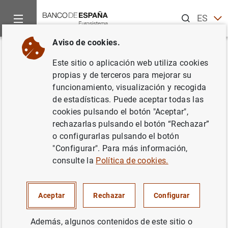
Buscar
ES
EN
Aviso de cookies.
Inicio
Publicaciones
Análisis económico e investigación
D
Volver
Este sitio o aplicación web utiliza cookies
What do micro price data tell us
propias y de terceros para mejorar su
funcionamiento, visualización y recogida
on the validity of the New
de estadísticas. Puede aceptar todas las
Keynesian Phillips Curve?
cookies pulsando el botón "Aceptar",
rechazarlas pulsando el botón “Rechazar”
19/09/2007
o configurarlas pulsando el botón
"Configurar". Para más información,
consulte la
Política de cookies.
Serie: Documentos de Trabajo. 0729.
Aceptar
Rechazar
Configurar
Autor:
Luis J. Álvarez
Además, algunos contenidos de este sitio o