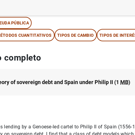
tor: James Conklin
EUDA PÚBLICA
ÉTODOS CUANTITATIVOS
TIPOS DE CAMBIO
TIPOS DE INTERÉ
 completo
ory of sovereign debt and Spain under Philip II (1
MB
)
 lending by a Genoese-led cartel to Philip II of Spain (1556-
ry on sovereign debt. I find that a class of debt models whic