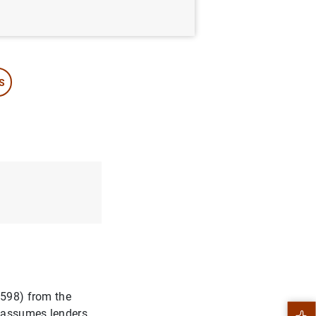
S
1598) from the
h assumes lenders