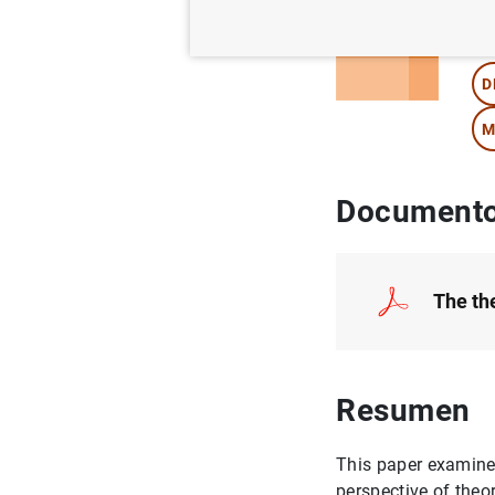
Au
D
M
Documento
The the
Resumen
This paper examines
perspective of theo