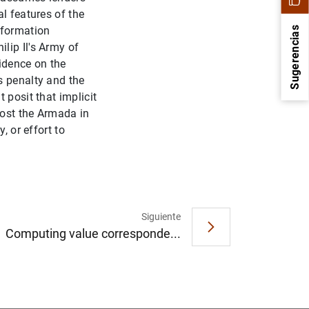
l features of the
nformation
Sugerencias
lip Il's Army of
vidence on the
s penalty and the
 posit that implicit
lost the Armada in
, or effort to
1
2
Siguiente
Computing value corresponde...