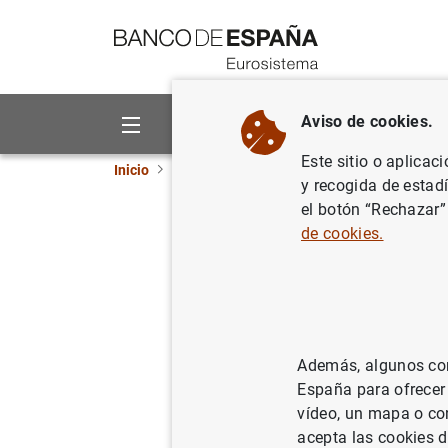
Ir a contenido
Aviso de cookies.
Sobre el Banco
Áreas de act
Este sitio o aplicac
Inicio
Publicaciones
Análisis económico e in
y recogida de estad
el botón “Rechazar”
The theor
de cookies.
Philip II
18/09/1996
Además, algunos cont
España para ofrecer
vídeo, un mapa o con
Se
acepta las cookies d