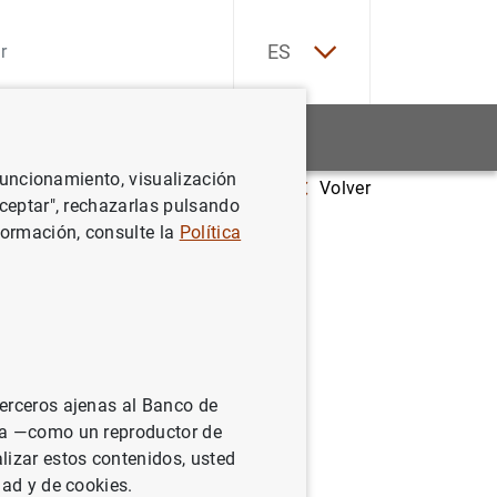
EN
ES
Estadísticas
Noticias y eventos
 funcionamiento, visualización
Volver
 and Spain under Philip II
Aceptar", rechazarlas pulsando
formación, consulte la
Política
 under
terceros ajenas al Banco de
ina —como un reproductor de
lizar estos contenidos, usted
dad y de cookies.