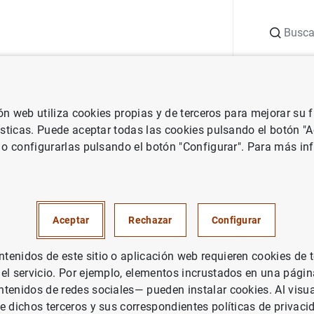
Buscar
uación
Punto de Información
Publicaciones
ión web utiliza cookies propias y de terceros para mejorar su
vestigación
Documentos de Trabajo
The theory of sovereign debt
ísticas. Puede aceptar todas las cookies pulsando el botón "
 o configurarlas pulsando el botón "Configurar". Para más in
y of sovereign debt and Spain
Aceptar
Rechazar
Configurar
enidos de este sitio o aplicación web requieren cookies de 
 el servicio. Por ejemplo, elementos incrustados en una pág
tenidos de redes sociales— pueden instalar cookies. Al visua
rie: Documentos de Trabajo. 9623.
e dichos terceros y sus correspondientes políticas de privaci