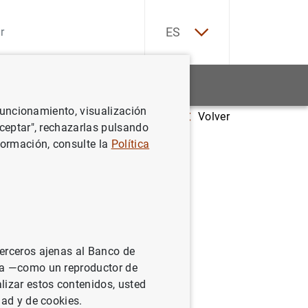
EN
ES
Estadísticas
Noticias y eventos
 funcionamiento, visualización
Volver
ated monetary policy rule in the eurozone
Aceptar", rechazarlas pulsando
formación, consulte la
Política
tary
terceros ajenas al Banco de
ina —como un reproductor de
lizar estos contenidos, usted
dad y de cookies.