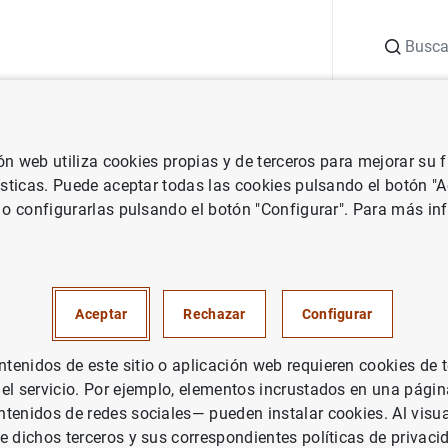
Buscar
uación
Punto de Información
Publicaciones
ión web utiliza cookies propias y de terceros para mejorar su
vestigación
Documentos de Trabajo
Term structure and the estim
ísticas. Puede aceptar todas las cookies pulsando el botón "
 o configurarlas pulsando el botón "Configurar". Para más in
cture and the estimated mone
le in the eurozone
Aceptar
Rechazar
Configurar
enidos de este sitio o aplicación web requieren cookies de 
 el servicio. Por ejemplo, elementos incrustados en una pág
tenidos de redes sociales— pueden instalar cookies. Al visua
rie: Documentos de Trabajo. 0827.
e dichos terceros y sus correspondientes políticas de privaci