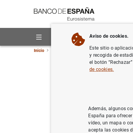
Ir a contenido
Aviso de cookies.
Sobre el Banco
Áreas de act
Este sitio o aplicac
Inicio
Publicaciones
Análisis económico e in
y recogida de estad
el botón “Rechazar”
Term stru
de cookies.
policy ru
02/01/2009
Además, algunos cont
España para ofrecer
vídeo, un mapa o con
Se
acepta las cookies d