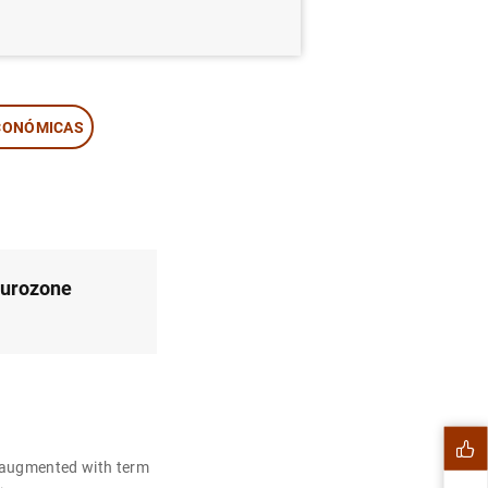
CONÓMICAS
eurozone
 augmented with term