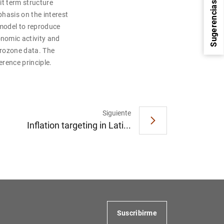
it term structure
Sugerencias
hasis on the interest
 model to reproduce
nomic activity and
urozone data. The
erence principle.
Siguiente
Inflation targeting in Lati...
1
2
Suscribirme