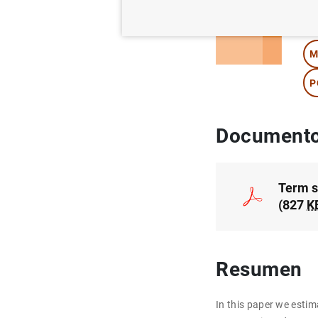
Au
M
P
Documento
Term s
(827
K
Resumen
In this paper we est