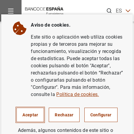
Buscar
ES
EN
Aviso de cookies.
Inicio
Publicaciones
Análisis económico e investigación
D
Volver
Este sitio o aplicación web utiliza cookies
Structural breaks in labor
propias y de terceros para mejorar su
funcionamiento, visualización y recogida
productivity growth: the United
de estadísticas. Puede aceptar todas las
States vs. the European Union
cookies pulsando el botón "Aceptar",
rechazarlas pulsando el botón “Rechazar”
02/10/2006
o configurarlas pulsando el botón
"Configurar". Para más información,
consulte la
Política de cookies.
Serie: Documentos de Trabajo. 0625.
Aceptar
Rechazar
Configurar
Autor:
Juan Francisco Jimeno Serrano
,
Además, algunos contenidos de este sitio o
Esther Moral y Lorena Saiz