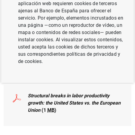
aplicación web requieren cookies de terceros
ajenas al Banco de España para ofrecer el
CRECIMIENTO ECONÓMICO Y CONVERGENCIA
servicio. Por ejemplo, elementos incrustados en
una página —como un reproductor de vídeo, un
PRODUCTIVIDAD
mapa o contenidos de redes sociales— pueden
instalar cookies. Al visualizar estos contenidos,
MÉTODOS CUANTITATIVOS
usted acepta las cookies de dichos terceros y
UNIÓN EUROPEA
sus correspondientes políticas de privacidad y
de cookies.
Documento completo
Structural breaks in labor productivity
growth: the United States vs. the European
Union
(1
MB
)