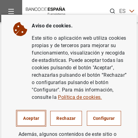
Buscar
ES
EN
Aviso de cookies.
Inicio
Publicaciones
Análisis económico e investigación
D
Volver
Este sitio o aplicación web utiliza cookies
Strategy and tactics of
propias y de terceros para mejorar su
funcionamiento, visualización y recogida
monetary policy: Examples from
de estadísticas. Puede aceptar todas las
Europe and the Antipodes
cookies pulsando el botón "Aceptar",
rechazarlas pulsando el botón “Rechazar”
17/10/1994
o configurarlas pulsando el botón
"Configurar". Para más información,
consulte la
Política de cookies.
Serie: Documentos de Trabajo. 9425.
Aceptar
Rechazar
Configurar
Autor: Charles Goodhart y José Viñals
Además, algunos contenidos de este sitio o