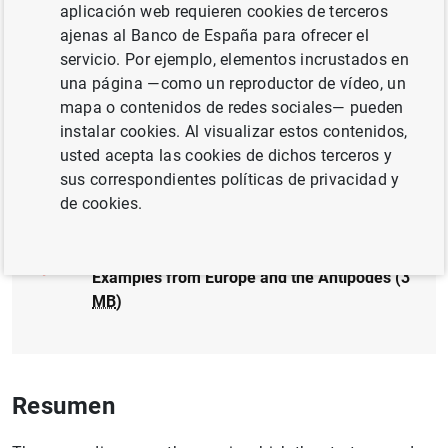
aplicación web requieren cookies de terceros
TIPOS DE CAMBIO
ajenas al Banco de España para ofrecer el
servicio. Por ejemplo, elementos incrustados en
POLÍTICA MONETARIA
UNIÓN EUROPEA
una página —como un reproductor de vídeo, un
mapa o contenidos de redes sociales— pueden
GOBERNANZA
instalar cookies. Al visualizar estos contenidos,
usted acepta las cookies de dichos terceros y
Documento completo
sus correspondientes políticas de privacidad y
de cookies.
Strategy and tactics of monetary policy:
Examples from Europe and the Antipodes (3
MB
)
Resumen