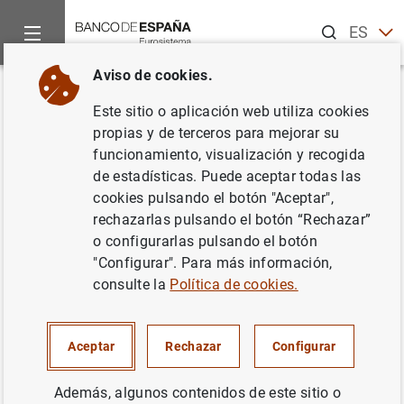
Buscar
ES
EN
Aviso de cookies.
Inicio
Publicaciones
Análisis económico e investigación
D
Volver
Este sitio o aplicación web utiliza cookies
Spain: from immigration to
propias y de terceros para mejorar su
funcionamiento, visualización y recogida
emigration?
de estadísticas. Puede aceptar todas las
cookies pulsando el botón "Aceptar",
18/02/2015
rechazarlas pulsando el botón “Rechazar”
o configurarlas pulsando el botón
"Configurar". Para más información,
consulte la
Política de cookies.
Serie: Documentos de Trabajo. 1503.
Autor:
Mario Izquierdo Peinado
,
Juan
Aceptar
Rechazar
Configurar
Francisco Jimeno Serrano
y
Aitor Lacuesta
Gabarain
Además, algunos contenidos de este sitio o