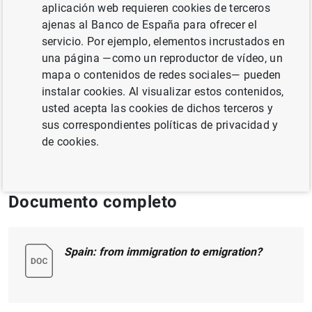
aplicación web requieren cookies de terceros
ajenas al Banco de España para ofrecer el
SALUD EDUCACIÓN Y BIENESTAR
servicio. Por ejemplo, elementos incrustados en
POBLACIÓN Y ENVEJECIMIENTO
una página —como un reproductor de vídeo, un
mapa o contenidos de redes sociales— pueden
MERCADO DE TRABAJO
UNIÓN EUROPEA
instalar cookies. Al visualizar estos contenidos,
usted acepta las cookies de dichos terceros y
Publicado en:
IZA Journal of Development
sus correspondientes políticas de privacidad y
and Migration, 10 (5), May 2016
de cookies.
Documento completo
Spain: from immigration to emigration?