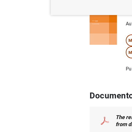
Se
Au
M
M
Pu
Documento
The res
from di