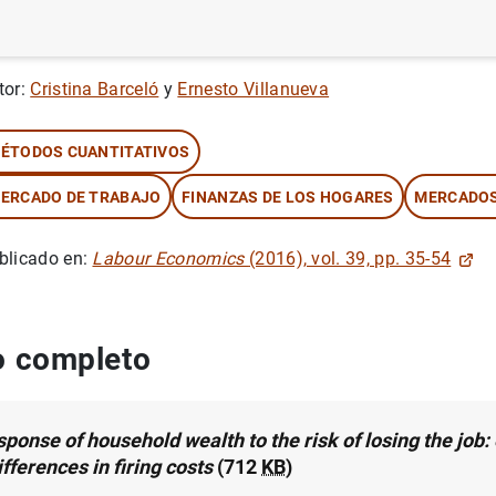
rie: Documentos de Trabajo. 1002.
tor:
Cristina Barceló
y
Ernesto Villanueva
ÉTODOS CUANTITATIVOS
ERCADO DE TRABAJO
FINANZAS DE LOS HOGARES
MERCADOS
blicado en:
Labour Economics
(2016), vol. 39, pp. 35-54
 completo
ponse of household wealth to the risk of losing the job:
fferences in firing costs
(712
KB
)