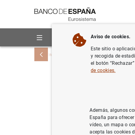
Ir a contenido
Aviso de cookies.
Sobre el Banco
Áreas de act
Este sitio o aplicac
Inicio
Publicaciones
Análisis económi
y recogida de estad
el botón “Rechazar”
de cookies.
The respo
losing the
costs
Además, algunos cont
España para ofrecer
vídeo, un mapa o con
19/02/2010
acepta las cookies d