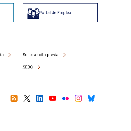
Portal de Empleo
aña
Solicitar cita previa
SEBC
RSS
Twitter
Linkedin
Youtube
Flickr
Instagram
Bluesky