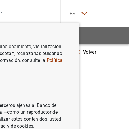
EN
ES
Estadísticas
Noticias y eventos
 funcionamiento, visualización
Volver
hold wealth to the risk of losing the job: evidence from differences in fir
Aceptar", rechazarlas pulsando
formación, consulte la
Política
 risk of
 in firing
terceros ajenas al Banco de
ina —como un reproductor de
lizar estos contenidos, usted
dad y de cookies.