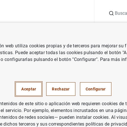
Buscar
uación
Punto de Información
Publicaciones
ión web utiliza cookies propias y de terceros para mejorar su
co e investigación
Documentos de Trabajo
The response of house
ísticas. Puede aceptar todas las cookies pulsando el botón "
 o configurarlas pulsando el botón "Configurar". Para más in
nse of household wealth to the
 job: evidence from differences
Aceptar
Rechazar
Configurar
enidos de este sitio o aplicación web requieren cookies de 
 el servicio. Por ejemplo, elementos incrustados en una pág
tenidos de redes sociales— pueden instalar cookies. Al visua
e dichos terceros y sus correspondientes políticas de privaci