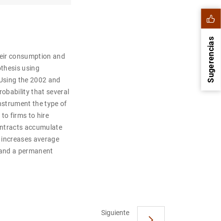
Sugerencias
their consumption and
othesis using
 Using the 2002 and
obability that several
nstrument the type of
to firms to hire
ontracts accumulate
s increases average
k and a permanent
1
2
Siguiente