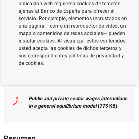
aplicación web requieren cookies de terceros
ajenas al Banco de España para ofrecer el
ADMINISTRACIONES PÚBLICAS
servicio. Por ejemplo, elementos incrustados en
una página —como un reproductor de vídeo, un
MERCADO DE TRABAJO
mapa o contenidos de redes sociales— pueden
instalar cookies. Al visualizar estos contenidos,
MÉTODOS CUANTITATIVOS
usted acepta las cookies de dichos terceros y
PRODUCTIVIDAD
sus correspondientes políticas de privacidad y
de cookies.
Documento completo
Public and private sector wages interactions
in a general equilibrium model
(773
KB
)
Resumen