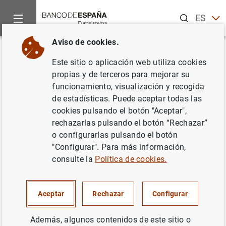
Buscar
ES
EN
Aviso de cookies.
Inicio
Publicaciones
Análisis económico e investigación
D
Volver
Este sitio o aplicación web utiliza cookies
Public and private sector wages
propias y de terceros para mejorar su
funcionamiento, visualización y recogida
interactions in a general
de estadísticas. Puede aceptar todas las
equilibrium model
cookies pulsando el botón "Aceptar",
rechazarlas pulsando el botón “Rechazar”
20/10/2009
o configurarlas pulsando el botón
"Configurar". Para más información,
consulte la
Política de cookies.
Serie: Documentos de Trabajo. 0924.
Aceptar
Rechazar
Configurar
Autor: Gonzalo Fernández-de-Córdoba ,
Además, algunos contenidos de este sitio o
Javier J. Pérez
y José L. Torres