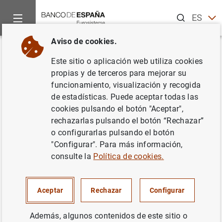
Buscar
ES
EN
Aviso de cookies.
Inicio
Publicaciones
Análisis económico e investigación
D
Volver
Este sitio o aplicación web utiliza cookies
A production network model for
propias y de terceros para mejorar su
funcionamiento, visualización y recogida
the Spanish economy with an
de estadísticas. Puede aceptar todas las
application to the impact of
cookies pulsando el botón "Aceptar",
rechazarlas pulsando el botón “Rechazar”
NGEU funds
o configurarlas pulsando el botón
"Configurar". Para más información,
20/01/2023
consulte la
Política de cookies.
Aceptar
Rechazar
Configurar
Serie: Documentos de Trabajo. 2305.
Además, algunos contenidos de este sitio o