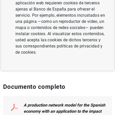
Autor:
Alejandro Fernández Cerezo
,
Enrique
aplicación web requieren cookies de terceros
Moral-Benito
y
Javier Quintana
ajenas al Banco de España para ofrecer el
servicio. Por ejemplo, elementos incrustados en
una página —como un reproductor de vídeo, un
SITUACIÓN ECONÓMICA
mapa o contenidos de redes sociales— pueden
INVERSIÓN EMPRESARIAL
UNIÓN EUROPEA
instalar cookies. Al visualizar estos contenidos,
usted acepta las cookies de dichos terceros y
MERCADO DE TRABAJO
sus correspondientes políticas de privacidad y
de cookies.
Publicado en
Economic Modelling, v. 132,
March 2024, 106669
Documento completo
A production network model for the Spanish
economy with an application to the impact