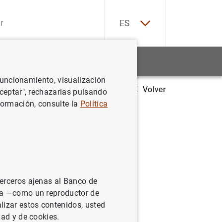
EN
ES
Estadísticas
Noticias y eventos
 funcionamiento, visualización
Volver
euro area: Some stylized facts from Individual Consumer Price Data
Aceptar", rechazarlas pulsando
formación, consulte la
Política
lized
ata
terceros ajenas al Banco de
ina —como un reproductor de
lizar estos contenidos, usted
dad y de cookies.