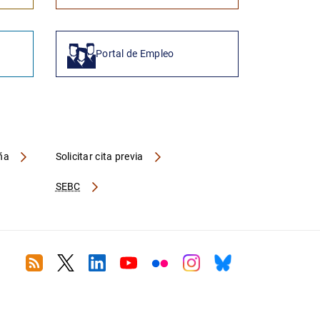
Portal de Empleo
aña
Solicitar cita previa
SEBC
RSS
Twitter
Linkedin
Youtube
Flickr
Instagram
Bluesky