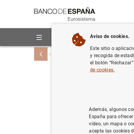
Ir a contenido
Aviso de cookies.
Sobre el Banco
Áreas de act
Este sitio o aplicac
Inicio
Publicaciones
Análisis económi
y recogida de estad
el botón “Rechazar”
de cookies.
Price set
facts fro
Además, algunos cont
31/08/2005
España para ofrecer
vídeo, un mapa o con
acepta las cookies d
Se