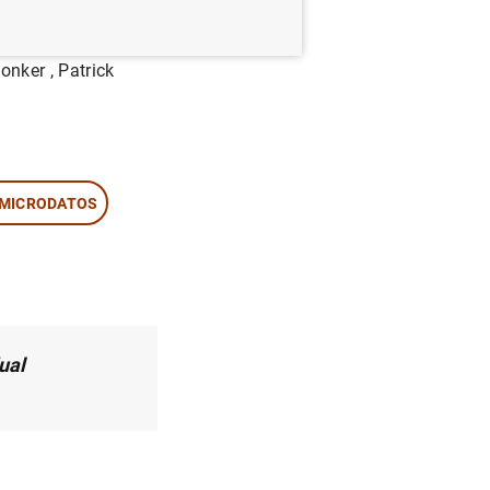
vé Le Bihan ,
onker , Patrick
 MICRODATOS
ual