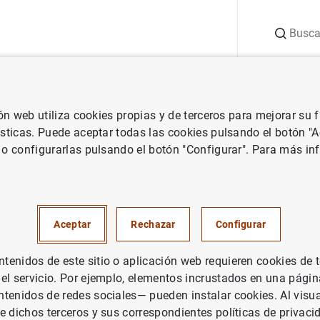
Buscar
uación
Punto de Información
Publicaciones
ión web utiliza cookies propias y de terceros para mejorar su
co e investigación
Documentos de Trabajo
Price setting in the 
ísticas. Puede aceptar todas las cookies pulsando el botón "
 o configurarlas pulsando el botón "Configurar". Para más in
ting in the euro area: Some sty
m Individual Consumer Price D
Aceptar
Rechazar
Configurar
enidos de este sitio o aplicación web requieren cookies de 
 el servicio. Por ejemplo, elementos incrustados en una pág
tenidos de redes sociales— pueden instalar cookies. Al visua
e dichos terceros y sus correspondientes políticas de privaci
rie: Documentos de Trabajo. 0528.