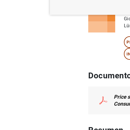
Au
Gi
Lü
P
I
Documento
Price s
Consum