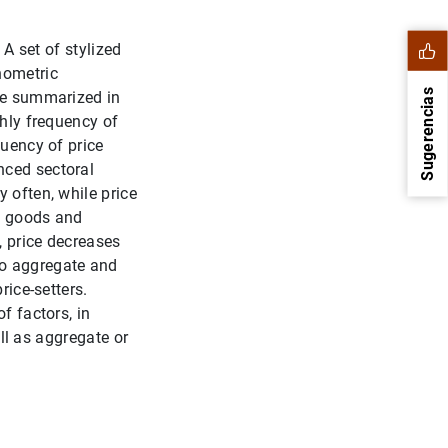
 A set of stylized
nometric
Sugerencias
 be summarized in
thly frequency of
quency of price
nced sectoral
 often, while price
al goods and
, price decreases
to aggregate and
rice-setters.
f factors, in
ell as aggregate or
1
2