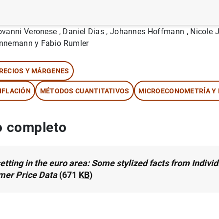
tor: Emmanuel Dhyne , Jouko Vilmunen ,
Luis J. Álvarez
, Her
ovanni Veronese , Daniel Dias , Johannes Hoffmann , Nicole J
nnemann y Fabio Rumler
RECIOS Y MÁRGENES
NFLACIÓN
MÉTODOS CUANTITATIVOS
MICROECONOMETRÍA Y
 completo
etting in the euro area: Some stylized facts from Individ
er Price Data
(671
KB
)