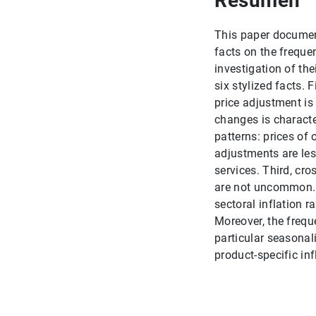
Resumen
This paper documents
facts on the freque
investigation of th
six stylized facts.
price adjustment i
changes is characte
patterns: prices of
adjustments are les
services. Third, cro
are not uncommon. 
sectoral inflation r
Moreover, the freque
particular seasonali
product-specific inf