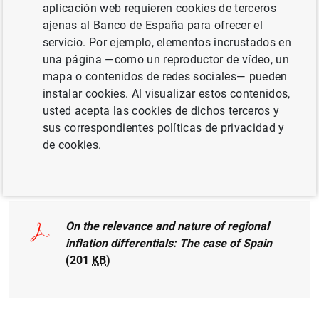
aplicación web requieren cookies de terceros
ajenas al Banco de España para ofrecer el
CRECIMIENTO ECONÓMICO Y CONVERGENCIA
servicio. Por ejemplo, elementos incrustados en
una página —como un reproductor de vídeo, un
TIPOS DE CAMBIO
mapa o contenidos de redes sociales— pueden
instalar cookies. Al visualizar estos contenidos,
MÉTODOS CUANTITATIVOS
usted acepta las cookies de dichos terceros y
ANÁLISIS REGIONAL
sus correspondientes políticas de privacidad y
de cookies.
Documento completo
On the relevance and nature of regional
inflation differentials: The case of Spain
(201
KB
)