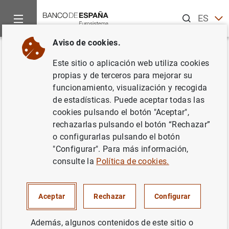
Buscar
ES
EN
Aviso de cookies.
Inicio
Publicaciones
Análisis económico e investigación
D
Volver
Este sitio o aplicación web utiliza cookies
On the relevance and nature of
propias y de terceros para mejorar su
funcionamiento, visualización y recogida
regional inflation differentials:
de estadísticas. Puede aceptar todas las
The case of Spain
cookies pulsando el botón "Aceptar",
rechazarlas pulsando el botón “Rechazar”
09/06/1999
o configurarlas pulsando el botón
"Configurar". Para más información,
consulte la
Política de cookies.
Serie: Documentos de Trabajo. 9913.
Aceptar
Rechazar
Configurar
Autor:
Enrique Alberola
y José Manuel
Además, algunos contenidos de este sitio o
Marqués