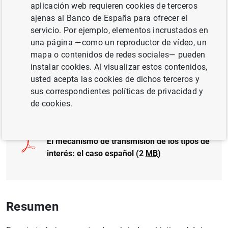
aplicación web requieren cookies de terceros
ajenas al Banco de España para ofrecer el
INVERSIÓN EMPRESARIAL
servicio. Por ejemplo, elementos incrustados en
una página —como un reproductor de vídeo, un
TIPOS DE INTERÉS
CRÉDITO
mapa o contenidos de redes sociales— pueden
instalar cookies. Al visualizar estos contenidos,
FINANZAS DE LOS HOGARES
usted acepta las cookies de dichos terceros y
sus correspondientes políticas de privacidad y
Documento completo
de cookies.
El mecanismo de transmisión de los tipos de
interés: el caso español (2
MB
)
Resumen