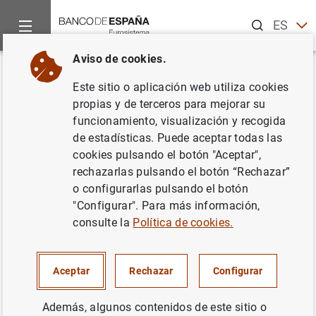
Buscar
ES
EN
Aviso de cookies.
Inicio
Publicaciones
Análisis económico e investigación
D
Volver
Este sitio o aplicación web utiliza cookies
El mecanismo de transmisión de
propias y de terceros para mejorar su
funcionamiento, visualización y recogida
los tipos de interés: el caso
de estadísticas. Puede aceptar todas las
español
cookies pulsando el botón "Aceptar",
rechazarlas pulsando el botón “Rechazar”
30/03/1994
o configurarlas pulsando el botón
"Configurar". Para más información,
consulte la
Política de cookies.
Serie: Documentos de Trabajo. 9408.
Aceptar
Rechazar
Configurar
Autor:
Ángel Estrada García
, Mª Teresa
Además, algunos contenidos de este sitio o
Sastre de Miguel y
Juan Luis Vega Croissier