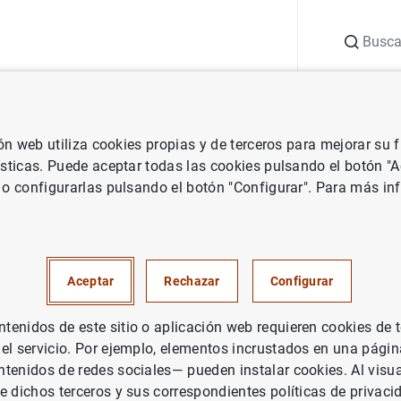
Buscar
uación
Punto de Información
Publicaciones
ión web utiliza cookies propias y de terceros para mejorar su
vestigación
Documentos de Trabajo
Issues on fiscal policy in Spa
ísticas. Puede aceptar todas las cookies pulsando el botón "
 o configurarlas pulsando el botón "Configurar". Para más in
fiscal policy in Spain
Aceptar
Rechazar
Configurar
enidos de este sitio o aplicación web requieren cookies de 
rie: Documentos de Trabajo. 9121.
 el servicio. Por ejemplo, elementos incrustados en una pág
tenidos de redes sociales— pueden instalar cookies. Al visua
tor: J. M. González-Páramo , José María Roldán y Miguel Se
e dichos terceros y sus correspondientes políticas de privaci