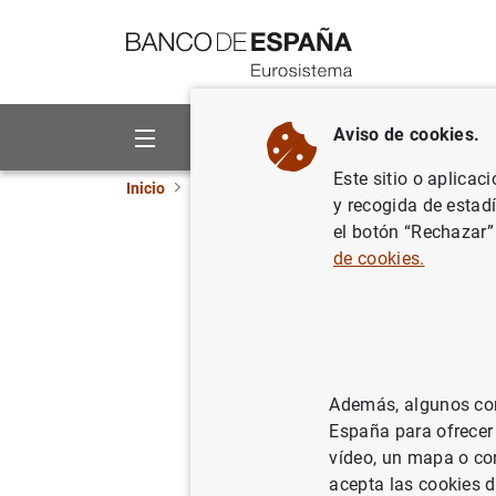
Ir a contenido
Aviso de cookies.
Sobre el Banco
Áreas de act
Este sitio o aplicac
Inicio
Publicaciones
Análisis económico e in
y recogida de estad
el botón “Rechazar”
Issues on 
de cookies.
19/12/1991
Además, algunos cont
Se
España para ofrecer
vídeo, un mapa o con
Au
acepta las cookies d