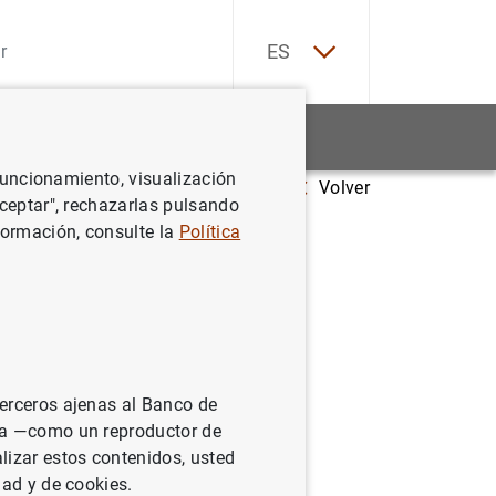
EN
ES
Estadísticas
Noticias y eventos
 funcionamiento, visualización
Volver
in
Aceptar", rechazarlas pulsando
formación, consulte la
Política
terceros ajenas al Banco de
ina —como un reproductor de
lizar estos contenidos, usted
bastián
dad y de cookies.