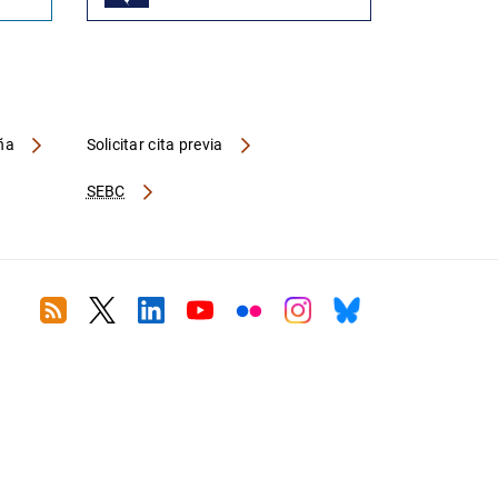
aña
Solicitar cita previa
SEBC
RSS
Twitter
Linkedin
Youtube
Flickr
Instagram
Bluesky