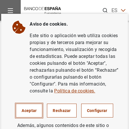
Buscar
ES
EN
Aviso de cookies.
Inicio
Publicaciones
Análisis económico e investigación
D
Volver
Este sitio o aplicación web utiliza cookies
Instrumentos derivados de los
propias y de terceros para mejorar su
funcionamiento, visualización y recogida
tipos
Overnight: call money
de estadísticas. Puede aceptar todas las
swaps
y futuros sobre fondos
cookies pulsando el botón "Aceptar",
rechazarlas pulsando el botón “Rechazar”
federales
o configurarlas pulsando el botón
"Configurar". Para más información,
12/01/1999
consulte la
Política de cookies.
Aceptar
Rechazar
Configurar
Serie: Documentos de Trabajo. 9901.
Además, algunos contenidos de este sitio o