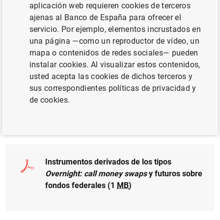
Autor: José Ramón Martínez Resano
aplicación web requieren cookies de terceros
ajenas al Banco de España para ofrecer el
servicio. Por ejemplo, elementos incrustados en
COMPETITIVIDAD
una página —como un reproductor de vídeo, un
RIESGOS FINANCIEROS
mapa o contenidos de redes sociales— pueden
instalar cookies. Al visualizar estos contenidos,
MÉTODOS CUANTITATIVOS
usted acepta las cookies de dichos terceros y
sus correspondientes políticas de privacidad y
MERCADOS FINANCIEROS
de cookies.
Documento completo
Instrumentos derivados de los tipos
Overnight: call money swaps
y futuros sobre
fondos federales (1
MB
)