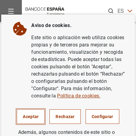
Buscar
ES
EN
Aviso de cookies.
Inicio
Publicaciones
Análisis económico e investigación
D
Volver
Este sitio o aplicación web utiliza cookies
La instrumentación de la
propias y de terceros para mejorar su
funcionamiento, visualización y recogida
política monetaria española en
de estadísticas. Puede aceptar todas las
el marco de la integración
cookies pulsando el botón "Aceptar",
rechazarlas pulsando el botón “Rechazar”
europea
o configurarlas pulsando el botón
"Configurar". Para más información,
07/03/1991
consulte la
Política de cookies.
Aceptar
Rechazar
Configurar
Serie: Documentos de Trabajo. 9104.
Además, algunos contenidos de este sitio o