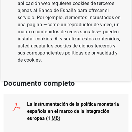
Autor: José Luis Escrivá y José Luis Malo de
aplicación web requieren cookies de terceros
Molina
ajenas al Banco de España para ofrecer el
servicio. Por ejemplo, elementos incrustados en
una página —como un reproductor de vídeo, un
TIPOS DE CAMBIO
mapa o contenidos de redes sociales— pueden
MÉTODOS CUANTITATIVOS
instalar cookies. Al visualizar estos contenidos,
usted acepta las cookies de dichos terceros y
UNIÓN ECONÓMICA Y MONETARIA
sus correspondientes políticas de privacidad y
de cookies.
POLÍTICA MONETARIA
Documento completo
La instrumentación de la política monetaria
española en el marco de la integración
europea (1
MB
)