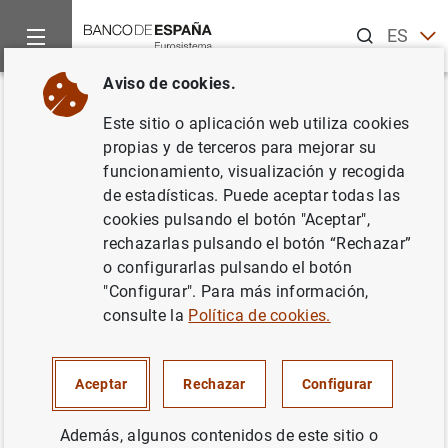
Buscar
ES
EN
Aviso de cookies.
Inicio
Publicaciones
Análisis económico e investigación
D
Volver
Este sitio o aplicación web utiliza cookies
La importancia de la histéresis
propias y de terceros para mejorar su
funcionamiento, visualización y recogida
en las exportaciones de
de estadísticas. Puede aceptar todas las
manufacturas de los países de
cookies pulsando el botón "Aceptar",
rechazarlas pulsando el botón “Rechazar”
la UEM
o configurarlas pulsando el botón
"Configurar". Para más información,
01/06/2004
consulte la
Política de cookies.
Aceptar
Rechazar
Configurar
Serie: Documentos de Trabajo. 0410.
Además, algunos contenidos de este sitio o