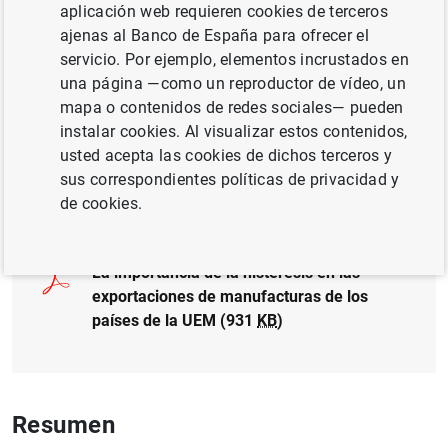
Autor: Ana Buisán , Juan Carlos Caballero ,
aplicación web requieren cookies de terceros
José Manuel Campa y Noelia Jiménez
ajenas al Banco de España para ofrecer el
servicio. Por ejemplo, elementos incrustados en
una página —como un reproductor de vídeo, un
TIPOS DE CAMBIO
mapa o contenidos de redes sociales— pueden
BANCO DE ESPAÑA
instalar cookies. Al visualizar estos contenidos,
usted acepta las cookies de dichos terceros y
sus correspondientes políticas de privacidad y
Documento completo
de cookies.
La importancia de la histéresis en las
exportaciones de manufacturas de los
países de la UEM (931
KB
)
Resumen