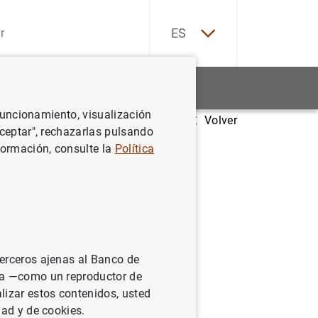
EN
ES
Estadísticas
Noticias y eventos
 funcionamiento, visualización
Volver
ams TRAMO and SEATS
Aceptar", rechazarlas pulsando
formación, consulte la
Política
and SEATS
terceros ajenas al Banco de
ina —como un reproductor de
lizar estos contenidos, usted
dad y de cookies.