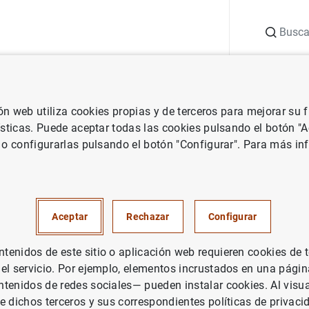
Buscar
uación
Punto de Información
Publicaciones
ión web utiliza cookies propias y de terceros para mejorar su
vestigación
Documentos de Trabajo
Guide for using the progr
ísticas. Puede aceptar todas las cookies pulsando el botón "
 o configurarlas pulsando el botón "Configurar". Para más in
r using the programs TRAMO 
Aceptar
Rechazar
Configurar
enidos de este sitio o aplicación web requieren cookies de 
rie: Documentos de Trabajo. 9805.
 el servicio. Por ejemplo, elementos incrustados en una pág
tenidos de redes sociales— pueden instalar cookies. Al visua
tor: Víctor Gómez y Agustín Maravall
e dichos terceros y sus correspondientes políticas de privaci