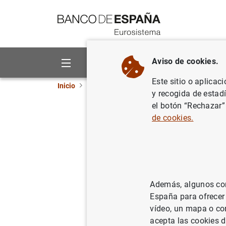
Ir a contenido
Aviso de cookies.
Sobre el Banco
Áreas de act
Este sitio o aplicac
Inicio
Publicaciones
Análisis económico e in
y recogida de estad
el botón “Rechazar”
Guide fo
de cookies.
25/02/1998
Además, algunos cont
Se
España para ofrecer
vídeo, un mapa o con
Au
acepta las cookies d