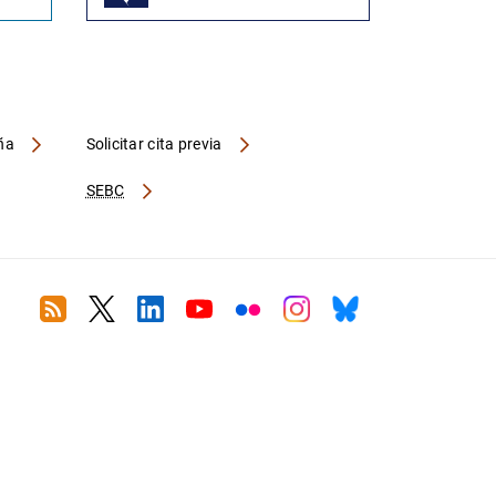
aña
Solicitar cita previa
SEBC
RSS
Twitter
Linkedin
Youtube
Flickr
Instagram
Bluesky