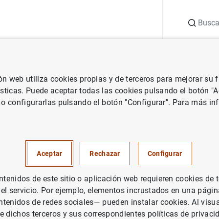
Buscar
uación
Punto de Información
Publicaciones
ión web utiliza cookies propias y de terceros para mejorar su
vestigación
Documentos de Trabajo
Fras, futuros y opciones so
ísticas. Puede aceptar todas las cookies pulsando el botón "
 o configurarlas pulsando el botón "Configurar". Para más in
uros y opciones sobre el MIBO
Aceptar
Rechazar
Configurar
enidos de este sitio o aplicación web requieren cookies de 
rie: Documentos de Trabajo. 9211.
 el servicio. Por ejemplo, elementos incrustados en una pág
tenidos de redes sociales— pueden instalar cookies. Al visua
tor: Soledad Núñez Ramos
e dichos terceros y sus correspondientes políticas de privaci