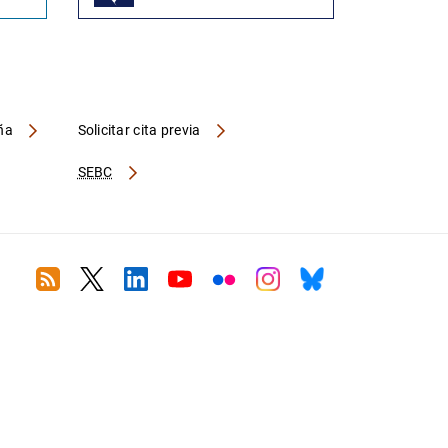
aña
Solicitar cita previa
SEBC
RSS
Twitter
Linkedin
Youtube
Flickr
Instagram
Bluesky