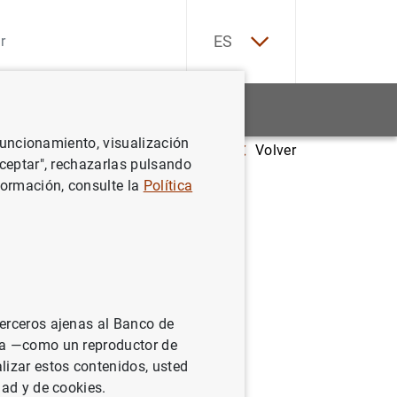
EN
ES
Estadísticas
Noticias y eventos
 funcionamiento, visualización
Volver
bre el MIBOR
Aceptar", rechazarlas pulsando
formación, consulte la
Política
R
terceros ajenas al Banco de
ina —como un reproductor de
lizar estos contenidos, usted
dad y de cookies.