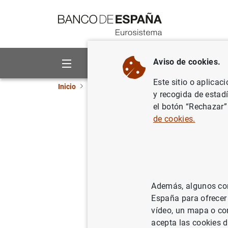
Ir a contenido
Aviso de cookies.
Sobre el Banco
Áreas de act
Este sitio o aplicac
Inicio
Publicaciones
Análisis económico e in
y recogida de estad
el botón “Rechazar”
Fras, fut
de cookies.
05/05/1992
Además, algunos cont
Se
España para ofrecer
vídeo, un mapa o con
Au
acepta las cookies d