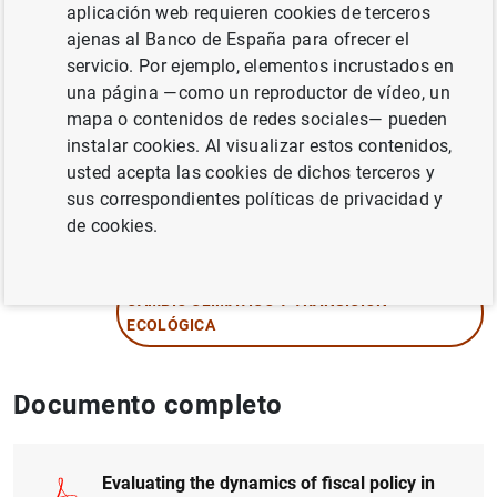
aplicación web requieren cookies de terceros
ajenas al Banco de España para ofrecer el
Autor: Francisco de Castro Fernández , José
servicio. Por ejemplo, elementos incrustados en
Manuel González-Páramo y Pablo
una página —como un reproductor de vídeo, un
Hernández de Cos
mapa o contenidos de redes sociales— pueden
instalar cookies. Al visualizar estos contenidos,
MÉTODOS CUANTITATIVOS
usted acepta las cookies de dichos terceros y
sus correspondientes políticas de privacidad y
CRECIMIENTO ECONÓMICO Y CONVERGENCIA
de cookies.
DÉFICIT PÚBLICO
CAMBIO CLIMÁTICO Y TRANSICIÓN
ECOLÓGICA
Documento completo
Evaluating the dynamics of fiscal policy in