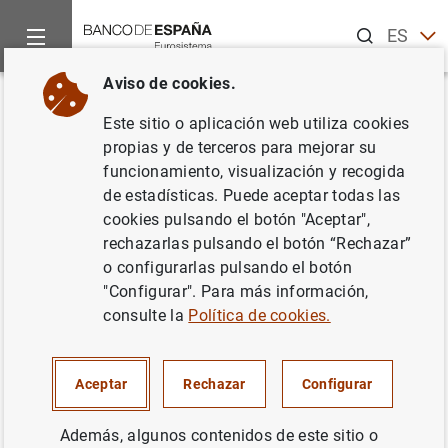
Buscar
ES
EN
Aviso de cookies.
Inicio
Publicaciones
Análisis económico e investigación
D
Volver
Este sitio o aplicación web utiliza cookies
Evaluating the dynamics of
propias y de terceros para mejorar su
funcionamiento, visualización y recogida
fiscal policy in Spain: patterns
de estadísticas. Puede aceptar todas las
of interdependence and
cookies pulsando el botón "Aceptar",
rechazarlas pulsando el botón “Rechazar”
consistency of public
o configurarlas pulsando el botón
expenditure and revenues
"Configurar". Para más información,
consulte la
Política de cookies.
06/02/2001
Aceptar
Rechazar
Configurar
Además, algunos contenidos de este sitio o
Serie: Documentos de Trabajo. 0103.