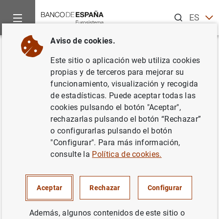
Buscar
ES
EN
Aviso de cookies.
Inicio
Publicaciones
Análisis económico e investigación
D
Volver
Este sitio o aplicación web utiliza cookies
Eficiencia y primas de riesgo en
propias y de terceros para mejorar su
funcionamiento, visualización y recogida
los mercados de cambio
de estadísticas. Puede aceptar todas las
cookies pulsando el botón "Aceptar",
02/11/1992
rechazarlas pulsando el botón “Rechazar”
o configurarlas pulsando el botón
"Configurar". Para más información,
consulte la
Política de cookies.
Serie: Documentos de Trabajo. 9225.
Autor: Juan Ayuso y Fernando Restoy
Aceptar
Rechazar
Configurar
Además, algunos contenidos de este sitio o
TIPOS DE CAMBIO