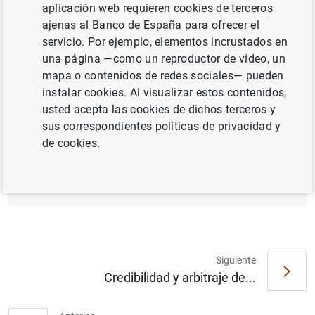
aplicación web requieren cookies de terceros
MÉTODOS CUANTITATIVOS
ajenas al Banco de España para ofrecer el
servicio. Por ejemplo, elementos incrustados en
PRECIOS Y MÁRGENES
INFLACIÓN
una página —como un reproductor de vídeo, un
mapa o contenidos de redes sociales— pueden
instalar cookies. Al visualizar estos contenidos,
Documento completo
usted acepta las cookies de dichos terceros y
sus correspondientes políticas de privacidad y
de cookies.
Eficiencia y primas de riesgo en los
mercados de cambio (1
MB
)
Siguiente
Credibilidad y arbitraje de...
Sugerencia