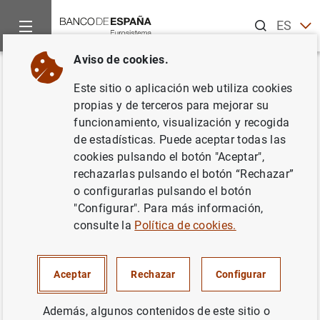
Buscar
ES
EN
Aviso de cookies.
Inicio
Publicaciones
Análisis económico e investigación
D
Volver
Este sitio o aplicación web utiliza cookies
The effects of the introduction
propias y de terceros para mejorar su
funcionamiento, visualización y recogida
of tax incentives on retirement
de estadísticas. Puede aceptar todas las
savings
cookies pulsando el botón "Aceptar",
rechazarlas pulsando el botón “Rechazar”
27/07/2007
o configurarlas pulsando el botón
"Configurar". Para más información,
consulte la
Política de cookies.
Serie: Documentos de Trabajo. 0724.
Aceptar
Rechazar
Configurar
Autor: Juan Ayuso ,
Juan Francisco Jimeno
Además, algunos contenidos de este sitio o
Serrano
y
Ernesto Villanueva