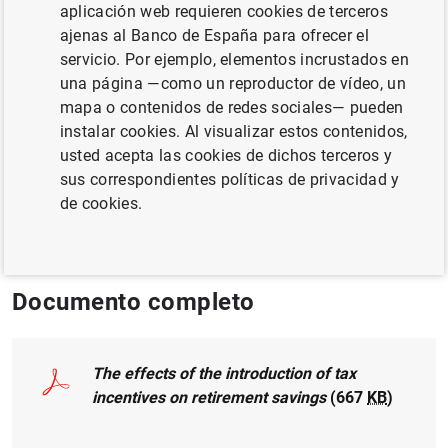
aplicación web requieren cookies de terceros
ajenas al Banco de España para ofrecer el
FINANZAS DE LOS HOGARES
servicio. Por ejemplo, elementos incrustados en
una página —como un reproductor de vídeo, un
MÉTODOS CUANTITATIVOS
mapa o contenidos de redes sociales— pueden
instalar cookies. Al visualizar estos contenidos,
CONSUMO Y AHORRO
SALARIOS
usted acepta las cookies de dichos terceros y
sus correspondientes políticas de privacidad y
Publicado en:
SERIEs.
Volume 10, November
de cookies.
2019, Pages 211-249
Documento completo
The effects of the introduction of tax
incentives on retirement savings
(667
KB
)