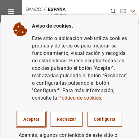
Buscar
ES
EN
Aviso de cookies.
Inicio
Publicaciones
Análisis económico e investigación
D
Volver
Este sitio o aplicación web utiliza cookies
Cost effectiveness of R&D and
propias y de terceros para mejorar su
funcionamiento, visualización y recogida
strategic trade policy
de estadísticas. Puede aceptar todas las
cookies pulsando el botón "Aceptar",
03/01/2007
rechazarlas pulsando el botón “Rechazar”
o configurarlas pulsando el botón
"Configurar". Para más información,
consulte la
Política de cookies.
Serie: Documentos de Trabajo. 0701.
Autor: Praveen Kujal y Juan Ruiz
Aceptar
Rechazar
Configurar
Además, algunos contenidos de este sitio o
INNOVACIÓN E I+D