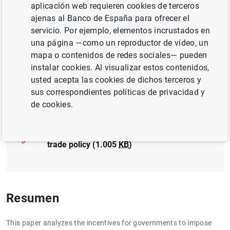
aplicación web requieren cookies de terceros
SOCIEDADES NO FINANCIERAS, EMPRESAS
ajenas al Banco de España para ofrecer el
servicio. Por ejemplo, elementos incrustados en
ECONOMÍA INTERNACIONAL
una página —como un reproductor de vídeo, un
mapa o contenidos de redes sociales— pueden
COMPETITIVIDAD
instalar cookies. Al visualizar estos contenidos,
usted acepta las cookies de dichos terceros y
sus correspondientes políticas de privacidad y
Documento completo
de cookies.
Cost effectiveness of R&D and strategic
trade policy (1.005
KB
)
Resumen
This paper analyzes the incentives for governments to impose