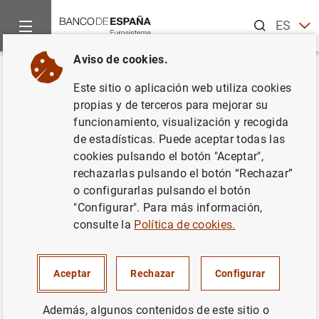
Buscar
ES
EN
Aviso de cookies.
Inicio
Publicaciones
Análisis económico e investigación
D
Volver
Este sitio o aplicación web utiliza cookies
Child labor under cash and in-
propias y de terceros para mejorar su
funcionamiento, visualización y recogida
kind transfers: evidence from
de estadísticas. Puede aceptar todas las
rural Mexico
cookies pulsando el botón "Aceptar",
rechazarlas pulsando el botón “Rechazar”
21/10/2019
o configurarlas pulsando el botón
"Configurar". Para más información,
consulte la
Política de cookies.
Serie: Documentos de Trabajo. 1935.
Aceptar
Rechazar
Configurar
Autor:
Federico Tagliati
Además, algunos contenidos de este sitio o