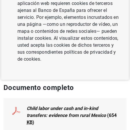
aplicación web requieren cookies de terceros
MÉTODOS CUANTITATIVOS
ajenas al Banco de España para ofrecer el
servicio. Por ejemplo, elementos incrustados en
EFECTIVO, MONEDAS Y BILLETES
una página —como un reproductor de vídeo, un
mapa o contenidos de redes sociales— pueden
MERCADO DE TRABAJO
DESIGUALDAD
instalar cookies. Al visualizar estos contenidos,
usted acepta las cookies de dichos terceros y
Publicado en:
The World Bank Economic
sus correspondientes políticas de privacidad y
Review, Volume 36, Issue 3, August 2022, pp.
de cookies.
709–733
Documento completo
Child labor under cash and in-kind
transfers: evidence from rural Mexico
(654
KB
)