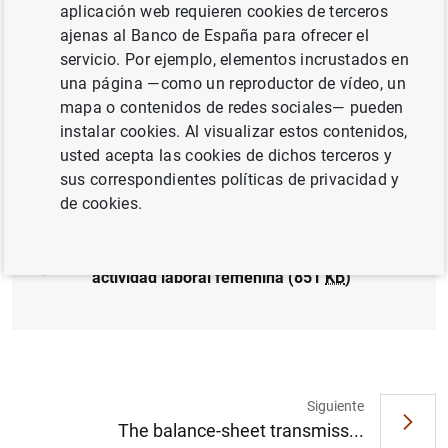
aplicación web requieren cookies de terceros
MERCADO DE TRABAJO
ajenas al Banco de España para ofrecer el
servicio. Por ejemplo, elementos incrustados en
SALARIOS
SALUD EDUCACIÓN Y BIENESTAR
una página —como un reproductor de vídeo, un
mapa o contenidos de redes sociales— pueden
CRECIMIENTO ECONÓMICO Y CONVERGENCIA
instalar cookies. Al visualizar estos contenidos,
usted acepta las cookies de dichos terceros y
Documento completo
sus correspondientes políticas de privacidad y
de cookies.
Cambios en la composición del empleo y
actividad laboral femenina (851
KB
)
Siguiente
The balance-sheet transmiss...