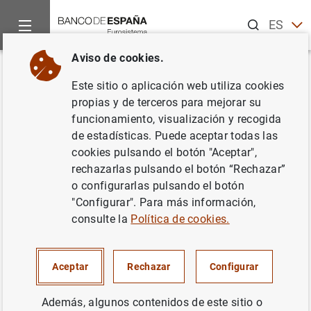
Buscar
ES
EN
Aviso de cookies.
Inicio
Publicaciones
Análisis económico e investigación
D
Volver
Este sitio o aplicación web utiliza cookies
Cambios en la composición del
propias y de terceros para mejorar su
funcionamiento, visualización y recogida
empleo y actividad laboral
de estadísticas. Puede aceptar todas las
femenina
cookies pulsando el botón "Aceptar",
rechazarlas pulsando el botón “Rechazar”
30/06/1997
o configurarlas pulsando el botón
"Configurar". Para más información,
consulte la
Política de cookies.
Serie: Documentos de Trabajo. 9714.
Aceptar
Rechazar
Configurar
Autor:
Olympia Bover
Además, algunos contenidos de este sitio o