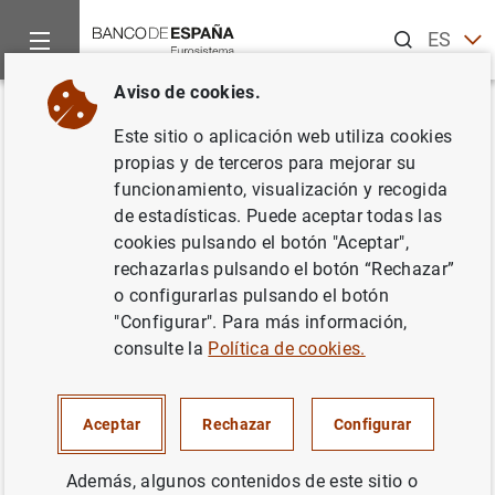
Buscar
ES
EN
Aviso de cookies.
Inicio
Publicaciones
Análisis económico e investigación
D
Volver
Este sitio o aplicación web utiliza cookies
La reforma del marco de
propias y de terceros para mejorar su
funcionamiento, visualización y recogida
gobernanza de la política fiscal
de estadísticas. Puede aceptar todas las
de la Unión Europea en un
cookies pulsando el botón "Aceptar",
rechazarlas pulsando el botón “Rechazar”
nuevo entorno
o configurarlas pulsando el botón
macroeconómico
"Configurar". Para más información,
consulte la
Política de cookies.
30/08/2021
Aceptar
Rechazar
Configurar
Además, algunos contenidos de este sitio o
Serie: Documentos Ocasionales. 2121.