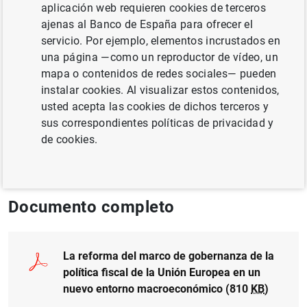
aplicación web requieren cookies de terceros
ajenas al Banco de España para ofrecer el
Autor:
Mario Alloza
, Javier Andrés ,
Pablo
servicio. Por ejemplo, elementos incrustados en
Burriel
,
Iván Kataryniuk
,
Javier J. Pérez
y
una página —como un reproductor de vídeo, un
Juan Luis Vega Croissier
mapa o contenidos de redes sociales— pueden
instalar cookies. Al visualizar estos contenidos,
POLÍTICA FISCAL
usted acepta las cookies de dichos terceros y
sus correspondientes políticas de privacidad y
GOBERNANZA
DEUDA PÚBLICA
de cookies.
CRECIMIENTO ECONÓMICO Y CONVERGENCIA
Documento completo
La reforma del marco de gobernanza de la
política fiscal de la Unión Europea en un
nuevo entorno macroeconómico (810
KB
)