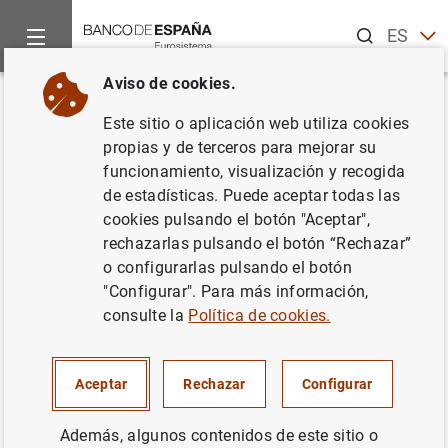
Buscar
ES
EN
Aviso de cookies.
Inicio
Publicaciones
Análisis económico e investigación
D
Volver
Este sitio o aplicación web utiliza cookies
MTBE v2025: new version of the
propias y de terceros para mejorar su
funcionamiento, visualización y recogida
Quarterly Model of the Banco
de estadísticas. Puede aceptar todas las
de España
cookies pulsando el botón "Aceptar",
rechazarlas pulsando el botón “Rechazar”
19/01/2026
o configurarlas pulsando el botón
"Configurar". Para más información,
consulte la
Política de cookies.
Serie: Documentos Ocasionales. 2602.
Aceptar
Rechazar
Configurar
Autor:
Pablo Aguilar
,
Corinna Ghirelli
y
Además, algunos contenidos de este sitio o
Samuel Hurtado