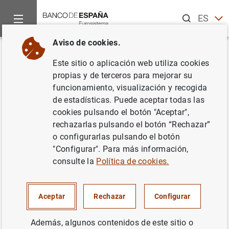
Buscar
ES
EN
Aviso de cookies.
Inicio
Publicaciones
Análisis económico e investigación
D
Volver
Este sitio o aplicación web utiliza cookies
El papel de la política
propias y de terceros para mejorar su
funcionamiento, visualización y recogida
macroprudencial en la
de estadísticas. Puede aceptar todas las
estabilización de las
cookies pulsando el botón "Aceptar",
rechazarlas pulsando el botón “Rechazar”
fluctuaciones macrofinancieras.
o configurarlas pulsando el botón
Conferencia de Estabilidad
"Configurar". Para más información,
consulte la
Política de cookies.
Financiera/Banco de Portugal,
Lisboa (Portugal), 2 de octubre
Aceptar
Rechazar
Configurar
de 2023
Además, algunos contenidos de este sitio o
12/02/2024