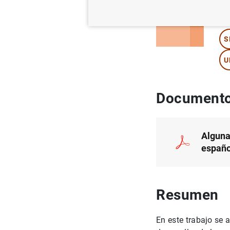
Au
S
U
Documento
Alguna
españo
Resumen
En este trabajo se 