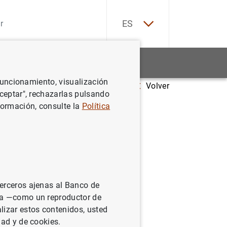
EN
ES
Estadísticas
Noticias y eventos
 funcionamiento, visualización
Volver
a ampliación de la UE para la economía española
Aceptar", rechazarlas pulsando
formación, consulte la
Política
 de la UE
terceros ajenas al Banco de
ina —como un reproductor de
lizar estos contenidos, usted
dad y de cookies.