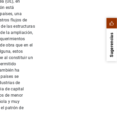
ea (UE), en
ión está
países, una
stros flujos de
d de las estructuras
de la ampliación,
Sugerencias
equerimientos
de obra que en el
lguna, estos
e al constituir un
permitido
 también ha
 países se
dustrias de
ia de capital
os de menor
1
2
añola y muy
 el patrón de