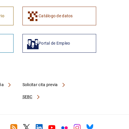
rio
Catálogo de datos
Portal de Empleo
aña
Solicitar cita previa
SEBC
RSS
Twitter
Linkedin
Youtube
Flickr
Instagram
Bluesky