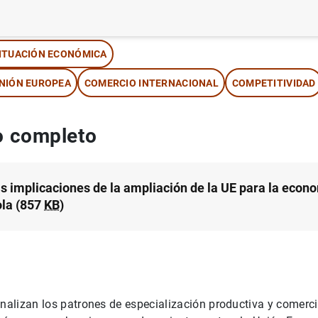
tor: Esther Gordo , Esther Moral y Miguel Pérez
ITUACIÓN ECONÓMICA
NIÓN EUROPEA
COMERCIO INTERNACIONAL
COMPETITIVIDAD
 completo
s implicaciones de la ampliación de la UE para la econ
la (857
KB
)
analizan los patrones de especialización productiva y comerc