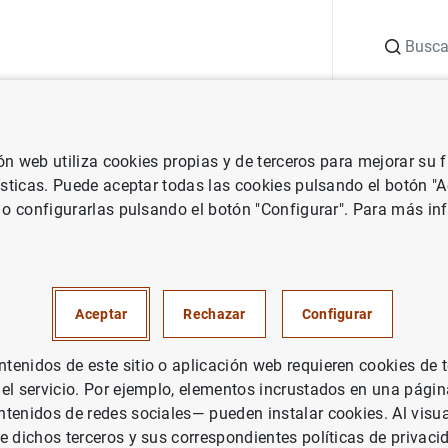
Buscar
uación
Punto de Información
Publicaciones
ión web utiliza cookies propias y de terceros para mejorar su
vestigación
Documentos Ocasionales
Algunas implicaciones de l
ísticas. Puede aceptar todas las cookies pulsando el botón "
 o configurarlas pulsando el botón "Configurar". Para más in
mplicaciones de la ampliación
economía española
Aceptar
Rechazar
Configurar
enidos de este sitio o aplicación web requieren cookies de 
 el servicio. Por ejemplo, elementos incrustados en una pág
tenidos de redes sociales— pueden instalar cookies. Al visua
rie: Documentos Ocasionales. 0403.
e dichos terceros y sus correspondientes políticas de privaci