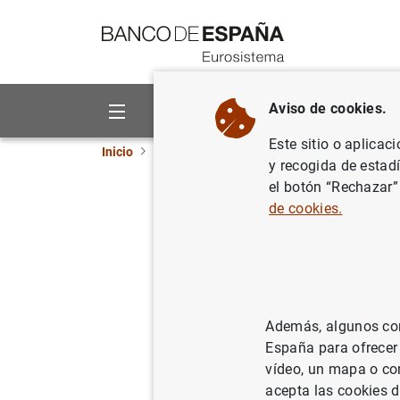
Ir a contenido
Aviso de cookies.
Sobre el Banco
Áreas de act
Este sitio o aplicac
Inicio
Publicaciones
Análisis económico e in
y recogida de estad
el botón “Rechazar”
Algunas i
de cookies.
para la 
27/07/2004
Además, algunos cont
España para ofrecer
vídeo, un mapa o con
Se
acepta las cookies d