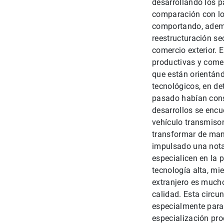
desarrollando los p
comparación con los
comportando, ademá
reestructuración se
comercio exterior. E
productivas y comer
que están orientán
tecnológicos, en de
pasado habían const
desarrollos se encu
vehículo transmiso
transformar de mane
impulsado una notab
especialicen en la 
tecnología alta, mi
extranjero es much
calidad. Esta circu
especialmente para 
especialización pro