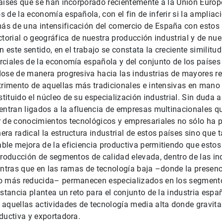
aíses que se han incorporado recientemente a la Unión Europ
 de la economía española, con el fin de inferir si la ampliac
s de una intensificación del comercio de España con estos 
ctorial o geográfica de nuestra producción industrial y de nue
n este sentido, en el trabajo se constata la creciente similitu
ciales de la economía española y del conjunto de los países 
dose de manera progresiva hacia las industrias de mayores r
trimento de aquellas más tradicionales e intensivas en mano 
ituido el núcleo de su especialización industrial. Sin duda a
entran ligados a la afluencia de empresas multinacionales qu
r de conocimientos tecnológicos y empresariales no sólo ha 
ra radical la estructura industrial de estos países sino que
le mejora de la eficiencia productiva permitiendo que estos
producción de segmentos de calidad elevada, dentro de las in
entras que en las ramas de tecnología baja –donde la presenc
o más reducida– permanecen especializados en los segment
nstancia plantea un reto para el conjunto de la industria esp
aquellas actividades de tecnología media alta donde gravita
ductiva y exportadora.