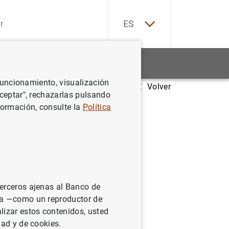
EN
ES
Estadísticas
Noticias y eventos
 funcionamiento, visualización
Volver
Aceptar", rechazarlas pulsando
formación, consulte la
Política
terceros ajenas al Banco de
ina —como un reproductor de
lizar estos contenidos, usted
dad y de cookies.