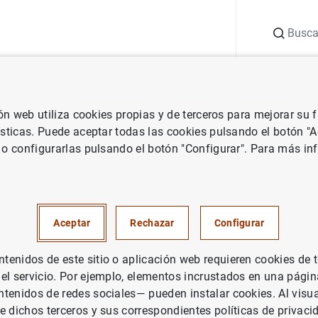
Buscar
uación
Punto de Información
Publicaciones
ión web utiliza cookies propias y de terceros para mejorar su
vestigación
Boletín Económico
Septiembre 2009
ísticas. Puede aceptar todas las cookies pulsando el botón "
 o configurarlas pulsando el botón "Configurar". Para más in
re 2009
Aceptar
Rechazar
Configurar
enidos de este sitio o aplicación web requieren cookies de 
rie: Boletín Económico.
 el servicio. Por ejemplo, elementos incrustados en una pág
tenidos de redes sociales— pueden instalar cookies. Al visua
tor: Banco de España
e dichos terceros y sus correspondientes políticas de privaci