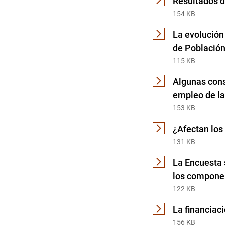
Resultados d
154
KB
La evolución
de Población
115
KB
Algunas cons
empleo de la
153
KB
¿Afectan los
131
KB
La Encuesta 
los componen
122
KB
La financiaci
156
KB