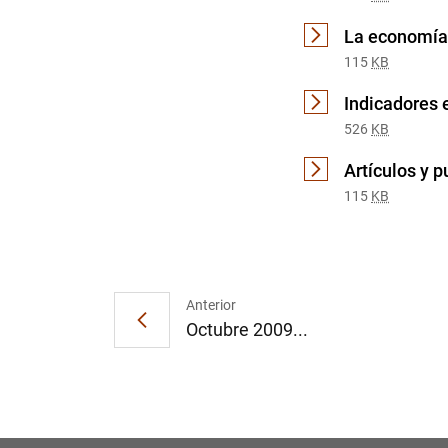
La economía 
115
KB
Indicadores
526
KB
Artículos y 
115
KB
Anterior
Octubre 2009...