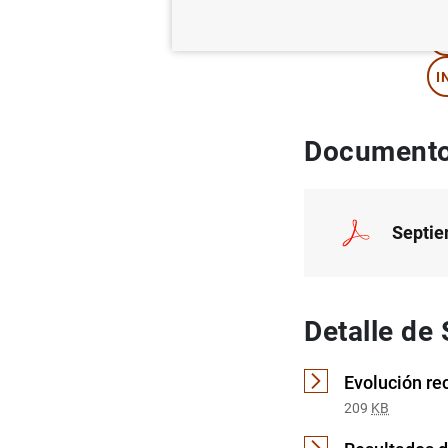
T
I
Documento
Septie
Detalle de
Evolución re
209
KB