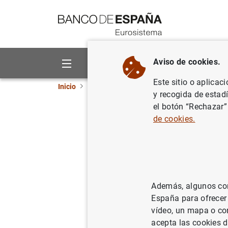
Ir a contenido
Aviso de cookies.
Sobre el Banco
Áreas de act
Este sitio o aplicac
Inicio
Publicaciones
Análisis económico e in
y recogida de estad
el botón “Rechazar”
Septiemb
de cookies.
30/09/2009
Además, algunos cont
Se
España para ofrecer
vídeo, un mapa o con
Au
acepta las cookies d