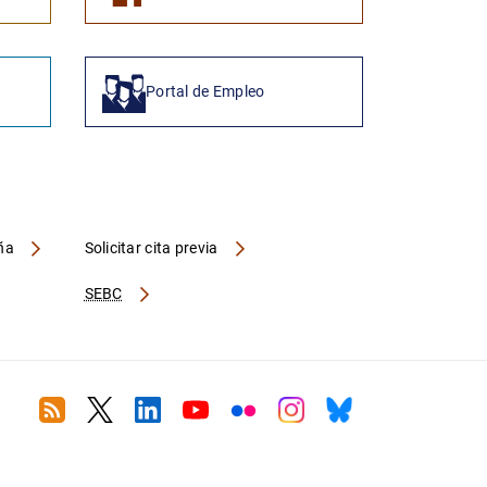
Portal de Empleo
aña
Solicitar cita previa
SEBC
RSS
Twitter
Linkedin
Youtube
Flickr
Instagram
Bluesky