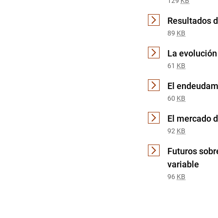
129
KB
Resultados d
89
KB
La evolución
61
KB
El endeudami
60
KB
El mercado d
92
KB
Futuros sobr
variable
96
KB