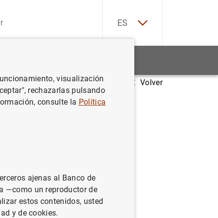
EN
ES
Estadísticas
Noticias y eventos
 funcionamiento, visualización
Volver
Aceptar", rechazarlas pulsando
formación, consulte la
Política
terceros ajenas al Banco de
ina —como un reproductor de
lizar estos contenidos, usted
dad y de cookies.