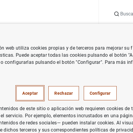
Buscar
uación
Punto de Información
Publicaciones
ión web utiliza cookies propias y de terceros para mejorar su
vestigación
Boletín Económico
Septiembre 2002
ísticas. Puede aceptar todas las cookies pulsando el botón "
 o configurarlas pulsando el botón "Configurar". Para más in
re 2002
Aceptar
Rechazar
Configurar
enidos de este sitio o aplicación web requieren cookies de 
rie: Boletín Económico.
 el servicio. Por ejemplo, elementos incrustados en una pág
tenidos de redes sociales— pueden instalar cookies. Al visua
tor: Banco de España
e dichos terceros y sus correspondientes políticas de privaci