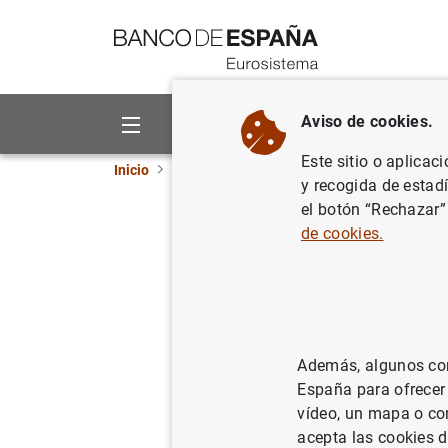
Ir a contenido
Aviso de cookies.
Sobre el Banco
Áreas de act
Este sitio o aplicac
Inicio
Publicaciones
Análisis económico e in
y recogida de estad
el botón “Rechazar”
Septiemb
de cookies.
01/09/2002
Además, algunos cont
Se
España para ofrecer
vídeo, un mapa o con
Au
acepta las cookies d