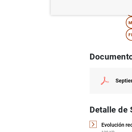
T
M
F
Documento
Septie
Detalle de
Evolución re