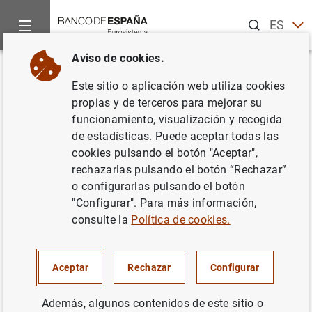
Buscar
ES
EN
Aviso de cookies.
Inicio
Publicaciones
Análisis económico e investigación
B
Volver
Este sitio o aplicación web utiliza cookies
Noviembre 2010
propias y de terceros para mejorar su
funcionamiento, visualización y recogida
03/12/2010
de estadísticas. Puede aceptar todas las
cookies pulsando el botón "Aceptar",
rechazarlas pulsando el botón “Rechazar”
o configurarlas pulsando el botón
"Configurar". Para más información,
Serie: Boletín Económico.
consulte la
Política de cookies.
Autor: Banco de España
Aceptar
Rechazar
Configurar
TIPOS DE CAMBIO
Además, algunos contenidos de este sitio o
MERCADO DE TRABAJO
DEUDA PÚBLICA