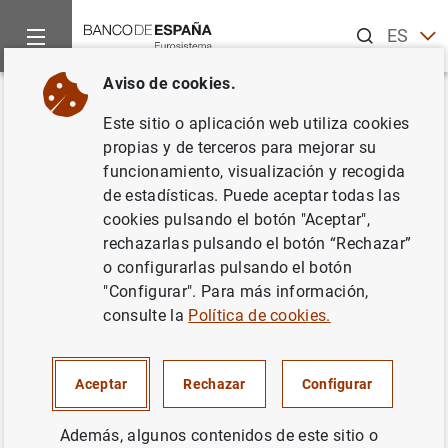
Buscar
ES
EN
Aviso de cookies.
Inicio
Publicaciones
Análisis económico e investigación
B
Volver
Este sitio o aplicación web utiliza cookies
Mayo 2006
propias y de terceros para mejorar su
funcionamiento, visualización y recogida
01/05/2006
de estadísticas. Puede aceptar todas las
cookies pulsando el botón "Aceptar",
rechazarlas pulsando el botón “Rechazar”
o configurarlas pulsando el botón
"Configurar". Para más información,
Serie: Boletín Económico.
consulte la
Política de cookies.
Autor: Banco de España
Aceptar
Rechazar
Configurar
TIPOS DE CAMBIO
Además, algunos contenidos de este sitio o
SOCIEDADES NO FINANCIERAS, EMPRESAS