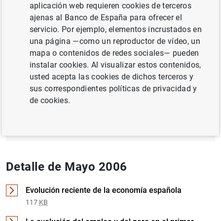
aplicación web requieren cookies de terceros
ajenas al Banco de España para ofrecer el
MERCADO DE TRABAJO
servicio. Por ejemplo, elementos incrustados en
INSTITUCIONES FINANCIERAS, BANCOS
una página —como un reproductor de vídeo, un
mapa o contenidos de redes sociales— pueden
instalar cookies. Al visualizar estos contenidos,
Documento completo
usted acepta las cookies de dichos terceros y
sus correspondientes políticas de privacidad y
de cookies.
Mayo 2006 (1
MB
)
Detalle de Mayo 2006
Evolución reciente de la economía española
117
KB