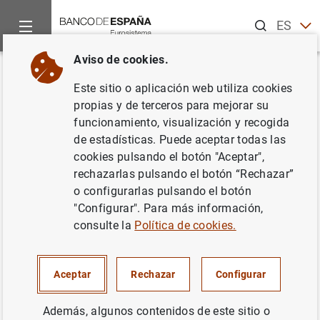
Buscar
ES
EN
Aviso de cookies.
Inicio
Publicaciones
Análisis económico e investigación
B
Volver
Este sitio o aplicación web utiliza cookies
Marzo 1999
propias y de terceros para mejorar su
funcionamiento, visualización y recogida
01/03/1999
de estadísticas. Puede aceptar todas las
cookies pulsando el botón "Aceptar",
rechazarlas pulsando el botón “Rechazar”
o configurarlas pulsando el botón
"Configurar". Para más información,
Serie: Boletín Económico.
consulte la
Política de cookies.
Autor: Banco de España
Aceptar
Rechazar
Configurar
TIPOS DE CAMBIO
Además, algunos contenidos de este sitio o
SOCIEDADES NO FINANCIERAS, EMPRESAS