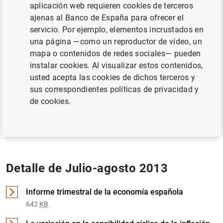
aplicación web requieren cookies de terceros
ajenas al Banco de España para ofrecer el
CRÉDITO
servicio. Por ejemplo, elementos incrustados en
SOCIEDADES NO FINANCIERAS, EMPRESAS
una página —como un reproductor de vídeo, un
mapa o contenidos de redes sociales— pueden
instalar cookies. Al visualizar estos contenidos,
Documento completo
usted acepta las cookies de dichos terceros y
sus correspondientes políticas de privacidad y
de cookies.
Julio-agosto 2013 (2
MB
)
Detalle de Julio-agosto 2013
Informe trimestral de la economía española
642
KB