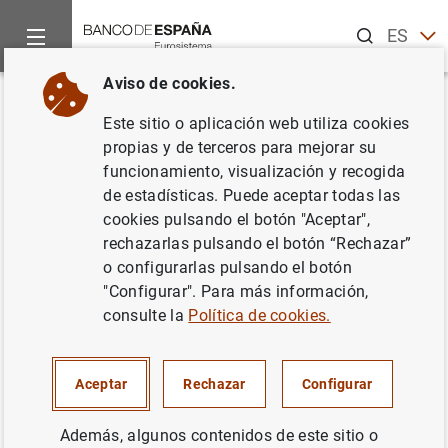
Buscar
ES
EN
Aviso de cookies.
Inicio
Publicaciones
Análisis económico e investigación
B
Volver
Este sitio o aplicación web utiliza cookies
Julio-agosto 2013
propias y de terceros para mejorar su
funcionamiento, visualización y recogida
23/07/2013
de estadísticas. Puede aceptar todas las
cookies pulsando el botón "Aceptar",
rechazarlas pulsando el botón “Rechazar”
o configurarlas pulsando el botón
"Configurar". Para más información,
Serie: Boletín Económico.
consulte la
Política de cookies.
Autor: Banco de España
Aceptar
Rechazar
Configurar
TIPOS DE CAMBIO
Además, algunos contenidos de este sitio o
INSTITUCIONES FINANCIERAS, BANCOS